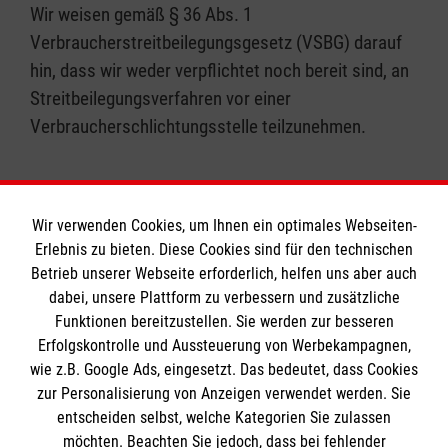
Wir weisen gemäß § 36 Abs. 1
Verbraucherstreitbeilegungsgesetz (VSBG) darauf
hin, dass wir weder verpflichtet noch bereit sind, an
Streitbeilegungsverfahren vor einer
Verbraucherschlichtungsstelle teilzunehmen.
Wir verwenden Cookies, um Ihnen ein optimales Webseiten-
Erlebnis zu bieten. Diese Cookies sind für den technischen
Informationen
Betrieb unserer Webseite erforderlich, helfen uns aber auch
dabei, unsere Plattform zu verbessern und zusätzliche
Funktionen bereitzustellen. Sie werden zur besseren
Erfolgskontrolle und Aussteuerung von Werbekampagnen,
Impressum
wie z.B. Google Ads, eingesetzt. Das bedeutet, dass Cookies
Datenschutz
Die Malteser
zur Personalisierung von Anzeigen verwendet werden. Sie
Kontakt
entscheiden selbst, welche Kategorien Sie zulassen
Barrierefreiheit
möchten. Beachten Sie jedoch, dass bei fehlender