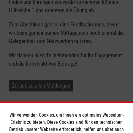
finden und Ehrungen souverän vornehmen können.
Hilfreiche Tipps rundeten die Übung ab.
Zum Abschluss gab es eine Feedbackrunde, bevor
wir beim gemeinsamen Mittagessen noch einmal die
Gelegenheit zum Netzwerken nutzten.
Wir danken allen Teilnehmenden für ihr Engagement
und die konstruktiven Beiträge!
Zurück zu allen Meldungen
Wir verwenden Cookies, um Ihnen ein optimales Webseiten-
Erlebnis zu bieten. Diese Cookies sind für den technischen
Betrieb unserer Webseite erforderlich, helfen uns aber auch
Informationen