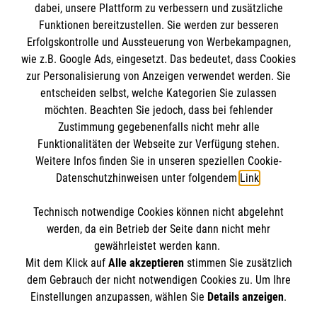
dabei, unsere Plattform zu verbessern und zusätzliche
Funktionen bereitzustellen. Sie werden zur besseren
Erfolgskontrolle und Aussteuerung von Werbekampagnen,
Impressum
wie z.B. Google Ads, eingesetzt. Das bedeutet, dass Cookies
Datenschutz
Die Malteser
zur Personalisierung von Anzeigen verwendet werden. Sie
Kontakt
entscheiden selbst, welche Kategorien Sie zulassen
Barrierefreiheit
möchten. Beachten Sie jedoch, dass bei fehlender
Malteser in Deutschland
Zustimmung gegebenenfalls nicht mehr alle
Funktionalitäten der Webseite zur Verfügung stehen.
Malteserorden
Spendenkonto
Weitere Infos finden Sie in unseren speziellen Cookie-
Sharepoint
Datenschutzhinweisen unter folgendem
Link
.
Empfänger: Malteser Hilfsdienst e.V.
Technisch notwendige Cookies können nicht abgelehnt
IBAN: DE39 3706 0120 1201 2150 10
So finden Sie uns
werden, da ein Betrieb der Seite dann nicht mehr
BIC: GENODED1PA7
gewährleistet werden kann.
Mit dem Klick auf
Alle akzeptieren
stimmen Sie zusätzlich
Fiesteler Str. 58
dem Gebrauch der nicht notwendigen Cookies zu. Um Ihre
Der Malteser Hilfsdienst e.V. ist als eingetragene
Einstellungen anzupassen, wählen Sie
Details anzeigen
.
49134 Wallenhorst
gemeinnützige Organisation von der Körperschaft- und