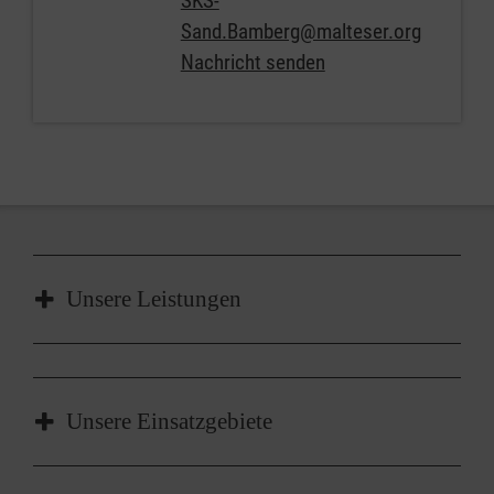
SKS-
Sand.Bamberg@malteser.org
Nachricht senden
Unsere Leistungen
Beratung & Betreuung zur Vorbereitung
eines Betriebssanitätsdienstes gem.
Unsere Einsatzgebiete
DGUV 304
Medizinisch-organisatorische Expertise