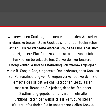
qualifiziertem Personal – auch als
Betriebssanitätern und -sanitäterinnen mit
Die
Deutsche Gesetzliche Unfallversicherung
Urlaubs- und Krankheitsvertretung möglich
BG-Anerkennung
(DGUV) verpflichtet Unternehmen, ab einer
für ein Höchstmaß an Flexibilität
gewissen Zahl von
Umfassender Kundenservice – gemäß
sozialversicherungspflichtigen Beschäftigten
Ihrer spezifischen Bedürfnisse und
Betriebssanitäter zur Verfügung zu stellen.
Anforderungen
Wir verwenden Cookies, um Ihnen ein optimales Webseiten-
Nach § 27 ist mindestens ein Betriebssanitäter
Erlebnis zu bieten. Diese Cookies sind für den technischen
anzustellen, wenn:
Informationen
Betrieb unserer Webseite erforderlich, helfen uns aber auch
dabei, unsere Plattform zu verbessern und zusätzliche
in einer Betriebsstätte mehr als 1500
Funktionen bereitzustellen. Sie werden zur besseren
Versicherte nach$ § 2 Absatz 1 Nummer 1
Erfolgskontrolle und Aussteuerung von Werbekampagnen,
Impressum
Sozialgesetzbuch Siebtes Buch (SGB VII)
wie z.B. Google Ads, eingesetzt. Das bedeutet, dass Cookies
Datenschutz
Die Malteser
zur Personalisierung von Anzeigen verwendet werden. Sie
anwesend sind,
Kontakt
entscheiden selbst, welche Kategorien Sie zulassen
in einer Betriebsstätte 1500 oder weniger,
möchten. Beachten Sie jedoch, dass bei fehlender
aber mehr als 250 Versicherte nach §
Malteser in Deutschland
Zustimmung gegebenenfalls nicht mehr alle
2 Absatz 1 Nummer 1 SGB VII anwesend
Malteserorden
Funktionalitäten der Webseite zur Verfügung stehen.
Spendenkonto
sind und Art, Schwere und Zahl der Unfälle
Weitere Infos finden Sie in unseren speziellen Cookie-