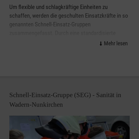
vorgelagert und kann schnell durch die SEG Technik
Um flexible und schlagkräftige Einheiten zu
und Sicherheit zugeführt werden.
schaffen, werden die geschulten Einsatzkräfte in so
genannten Schnell-Einsatz-Gruppen
zusammengefasst. Durch eine standardisierte
Ausbildung und Ausstattung können SEGs einzeln
oder im Verbund agieren.
Es muss nicht immer der “große Knall” sein. Unsere
Helferinnen und Helfer unterstützen täglich in
Kooperation mit den Integrierten Leitstellen den
Rettungsdienst und Katastrophenschutz, indem wir
Schnell-Einsatz-Gruppe (SEG) - Sanität in
Führungs- und Führungsunterstützungspersonal für
Wadern-Nunkirchen
besondere Einsatzlagen stellen. Diese Einsatzkräfte
befinden sich 24 Stunden am Tag, 365 Tage im Jahr
in Einsatzbereitschaft - und das ehrenamtlich. Im
Wechsel mit den anderen Hilfsorganisationen