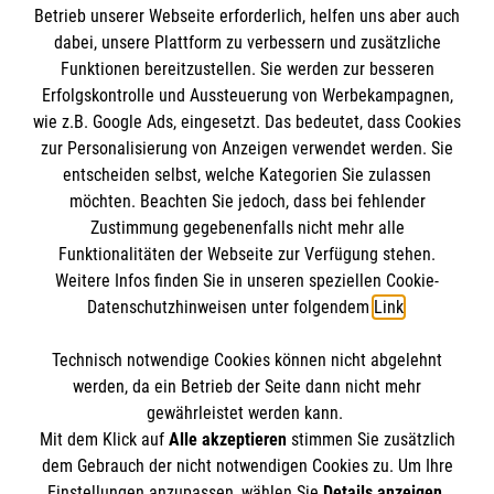
Betrieb unserer Webseite erforderlich, helfen uns aber auch
Informationen
dabei, unsere Plattform zu verbessern und zusätzliche
Funktionen bereitzustellen. Sie werden zur besseren
Erfolgskontrolle und Aussteuerung von Werbekampagnen,
Impressum
wie z.B. Google Ads, eingesetzt. Das bedeutet, dass Cookies
Datenschutz
Die Malteser
zur Personalisierung von Anzeigen verwendet werden. Sie
Barrierefreiheit
entscheiden selbst, welche Kategorien Sie zulassen
Kontakt
möchten. Beachten Sie jedoch, dass bei fehlender
Malteser in Deutschland
Zustimmung gegebenenfalls nicht mehr alle
Funktionalitäten der Webseite zur Verfügung stehen.
Malteserorden
Spendenkonto
Weitere Infos finden Sie in unseren speziellen Cookie-
Sharepoint
Datenschutzhinweisen unter folgendem
Link
.
Empfänger: Malteser Hilfsdienst e.V.
Technisch notwendige Cookies können nicht abgelehnt
Bank: Pax-Bank für Kirche und Caritas eG
So finden Sie uns
werden, da ein Betrieb der Seite dann nicht mehr
IBAN: DE08 3706 0193 3080 4331 49
gewährleistet werden kann.
Mit dem Klick auf
Alle akzeptieren
stimmen Sie zusätzlich
BIC: GENODED1PAX
Im Flürchen 54
dem Gebrauch der nicht notwendigen Cookies zu. Um Ihre
Der Malteser Hilfsdienst e.V. ist als eingetragene
Einstellungen anzupassen, wählen Sie
Details anzeigen
.