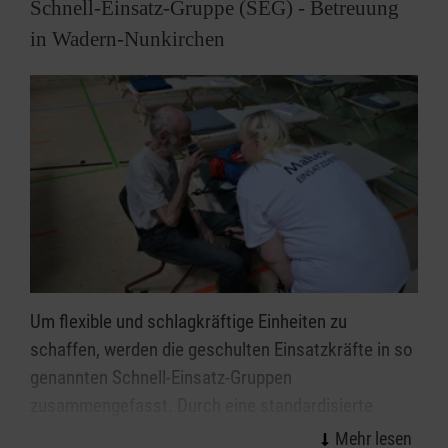
Schnell-Einsatz-Gruppe (SEG) - Betreuung
Beispiel den Auflagen von Sportverbänden für die
in Wadern-Nunkirchen
Durchführung von Wettkämpfen.
Um flexible und schlagkräftige Einheiten zu
schaffen, werden die geschulten Einsatzkräfte in so
genannten Schnell-Einsatz-Gruppen
zusammengefasst. Durch eine standardisierte
Ausbildung und Ausstattung können SEGs einzeln