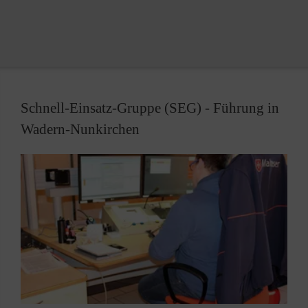
oder im Verbund agieren.
Wenn es darum geht, betroffene oder auch
evakuierte Personen zu versorgen, ist die SEG
Betreuung die erste Wahl. Die Helferinnen und
Helfer führen auf ihren Fahrzeugen sämtliches
Schnell-Einsatz-Gruppe (SEG) - Führung in
Material mit, um bis zu 200 Personen zu versorgen.
Wadern-Nunkirchen
Das reicht von Getränken über Spielzeug für Kinder
bis hin zu Stromerzeugern und Zelten, um im Einsatz
eine eigene, unabhängige Infrastruktur zu schaffen.
Für ihre Arbeit ist die Einheit durch die Malteser mit
einem Gerätewagen Betreuung und einem
Betreuungskombi (z.B. Mercedes Sprinter) oder mit
zwei Betreuungskombis und einem Anhänger
ausgestattet. Zusätzlich benötigtes Material, wie z.
B. Feldbetten, ist in Gitterboxen einsatzbereit