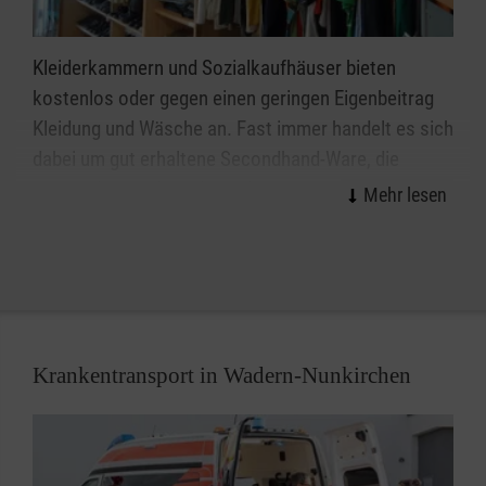
Kleiderkammern und Sozialkaufhäuser bieten
kostenlos oder gegen einen geringen Eigenbeitrag
Kleidung und Wäsche an. Fast immer handelt es sich
dabei um gut erhaltene Secondhand-Ware, die
gespendet wurde und von den ehrenamtlichen
Mitarbeiterinnen und Mitarbeitern der Malteser
sorgfältig aufbereitet und liebevoll präsentiert
werden.
Auch in Deutschland gibt es immer mehr Menschen,
die ein hohes Armutsrisiko tragen: Empfängerinnen
Krankentransport in Wadern-Nunkirchen
und Empfänger von Arbeitslosengeld II oder
Sozialhilfe, verarmte alte Menschen, aber auch
Alleinerziehende, Rentnerinnen und Rentner mit