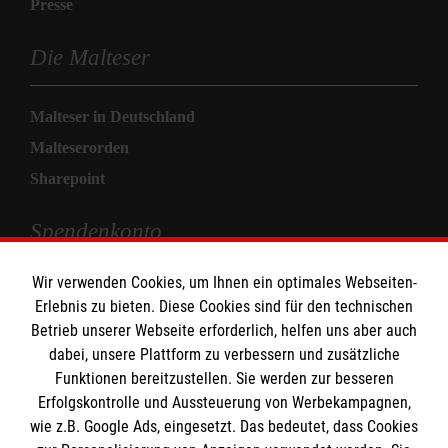
Presse
Die Malteser
Malteser in Deutschland
Malteserorden
Sharepoint
Spendenkonto
Wir verwenden Cookies, um Ihnen ein optimales Webseiten-
Empfänger: Malteser Hilfsdienst e.V.
Erlebnis zu bieten. Diese Cookies sind für den technischen
Pax-Bank für Kirche und Caritas eG
Betrieb unserer Webseite erforderlich, helfen uns aber auch
IBAN: DE71 3706 0120 1201 2280 14
dabei, unsere Plattform zu verbessern und zusätzliche
Funktionen bereitzustellen. Sie werden zur besseren
BIC: GENODED1PA7
Erfolgskontrolle und Aussteuerung von Werbekampagnen,
wie z.B. Google Ads, eingesetzt. Das bedeutet, dass Cookies
So finden Sie uns