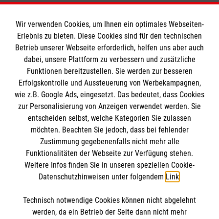
Wir verwenden Cookies, um Ihnen ein optimales Webseiten-
Erlebnis zu bieten. Diese Cookies sind für den technischen
Informationen
Betrieb unserer Webseite erforderlich, helfen uns aber auch
dabei, unsere Plattform zu verbessern und zusätzliche
Funktionen bereitzustellen. Sie werden zur besseren
Erfolgskontrolle und Aussteuerung von Werbekampagnen,
Impressum
wie z.B. Google Ads, eingesetzt. Das bedeutet, dass Cookies
Datenschutz
Die Malteser
zur Personalisierung von Anzeigen verwendet werden. Sie
Barrierefreiheit
entscheiden selbst, welche Kategorien Sie zulassen
Kontakt
möchten. Beachten Sie jedoch, dass bei fehlender
Malteser in Deutschland
Zustimmung gegebenenfalls nicht mehr alle
Malteserorden
Funktionalitäten der Webseite zur Verfügung stehen.
Spendenkonto
Weitere Infos finden Sie in unseren speziellen Cookie-
Sharepoint
Datenschutzhinweisen unter folgendem
Link
.
Empfänger: Malteser Hilfsdienst e.V.
Technisch notwendige Cookies können nicht abgelehnt
IBAN: DE90 6005 0101 0001 2706 88
So finden Sie uns
werden, da ein Betrieb der Seite dann nicht mehr