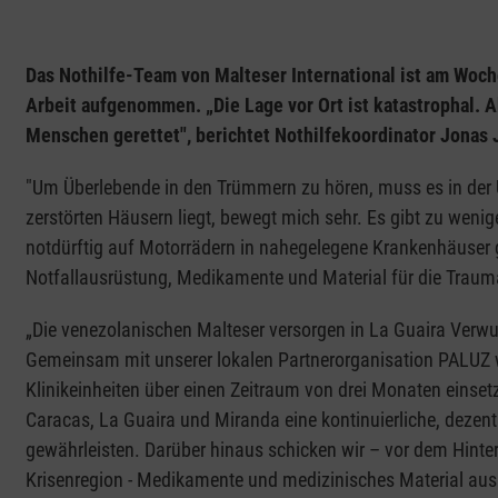
Das Nothilfe-Team von Malteser International ist am Wo
Arbeit aufgenommen. „Die Lage vor Ort ist katastrophal. 
Menschen gerettet", berichtet Nothilfekoordinator Jonas 
"Um Überlebende in den Trümmern zu hören, muss es in der Um
zerstörten Häusern liegt, bewegt mich sehr. Es gibt zu weni
notdürftig auf Motorrädern in nahegelegene Krankenhäuser 
Notfallausrüstung, Medikamente und Material für die Traum
„Die venezolanischen Malteser versorgen in La Guaira Verwun
Gemeinsam mit unserer lokalen Partnerorganisation PALUZ w
Klinikeinheiten über einen Zeitraum von drei Monaten einse
Caracas, La Guaira und Miranda eine kontinuierliche, deze
gewährleisten. Darüber hinaus schicken wir – vor dem Hint
Krisenregion - Medikamente und medizinisches Material aus 