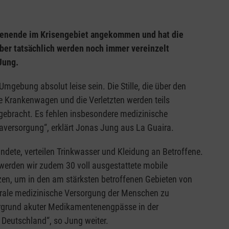
chenende im Krisengebiet angekommen und hat die
Aber tatsächlich werden noch immer vereinzelt
Jung.
gebung absolut leise sein. Die Stille, die über den
ge Krankenwagen und die Verletzten werden teils
gebracht. Es fehlen insbesondere medizinische
aversorgung“, erklärt Jonas Jung aus La Guaira.
dete, verteilen Trinkwasser und Kleidung an Betroffene.
erden wir zudem 30 voll ausgestattete mobile
tzen, um in den am stärksten betroffenen Gebieten von
ntrale medizinische Versorgung der Menschen zu
ergrund akuter Medikamentenengpässe in der
Deutschland“, so Jung weiter.