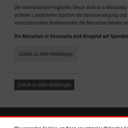
Der internationale Flughafen Simon Bolivar in Maiqueti
anderen Landesteilen brachen die Stromversorgung und 
venezolanischen Malteserorden die Menschen bereits seit
Die Menschen in Venezuela sind dringend auf Spenden
Zurück zu allen Meldungen
Zurück zu allen Meldungen
Informationen
Die Malt