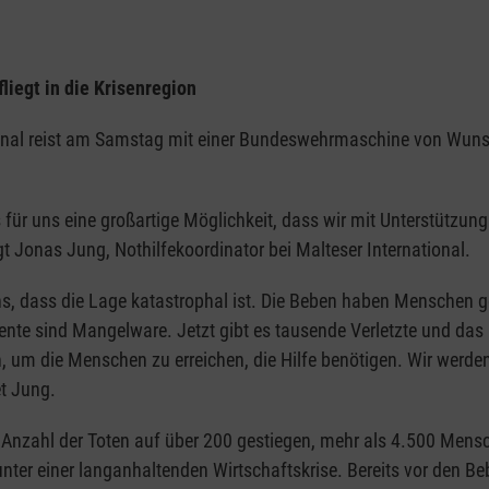
iegt in die Krisenregion
ional reist am Samstag mit einer Bundeswehrmaschine von Wuns
s für uns eine großartige Möglichkeit, dass wir mit Unterstützu
t Jonas Jung, Nothilfekoordinator bei Malteser International.
s, dass die Lage katastrophal ist. Die Beben haben Menschen get
te sind Mangelware. Jetzt gibt es tausende Verletzte und das G
 um die Menschen zu erreichen, die Hilfe benötigen. Wir werden
t Jung.
nzahl der Toten auf über 200 gestiegen, mehr als 4.500 Mensc
unter einer langanhaltenden Wirtschaftskrise. Bereits vor den B