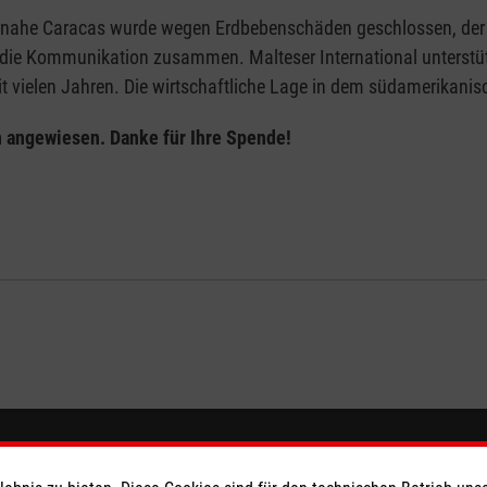
a nahe Caracas wurde wegen Erdbebenschäden geschlossen, der Zu
die Kommunikation zusammen. Malteser International unterstütz
 vielen Jahren. Die wirtschaftliche Lage in dem südamerikanisc
 angewiesen. Danke für Ihre Spende!
eser
Spendenkonto