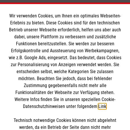
Wir verwenden Cookies, um Ihnen ein optimales Webseiten-
Erlebnis zu bieten. Diese Cookies sind für den technischen
Betrieb unserer Webseite erforderlich, helfen uns aber auch
Informationen
dabei, unsere Plattform zu verbessern und zusätzliche
Funktionen bereitzustellen. Sie werden zur besseren
Erfolgskontrolle und Aussteuerung von Werbekampagnen,
Impressum
wie z.B. Google Ads, eingesetzt. Das bedeutet, dass Cookies
Datenschutz
Die Malteser
zur Personalisierung von Anzeigen verwendet werden. Sie
Barrierefreiheit
entscheiden selbst, welche Kategorien Sie zulassen
Kontakt
möchten. Beachten Sie jedoch, dass bei fehlender
Malteser in Deutschland
Zustimmung gegebenenfalls nicht mehr alle
Funktionalitäten der Webseite zur Verfügung stehen.
Malteserorden
Spendenkonto
Weitere Infos finden Sie in unseren speziellen Cookie-
Sharepoint
Datenschutzhinweisen unter folgendem
Link
.
Empfänger: Malteser Hilfsdienst e.V.
Technisch notwendige Cookies können nicht abgelehnt
IBAN: DE90 6005 0101 0001 2706 88
So finden Sie uns
werden, da ein Betrieb der Seite dann nicht mehr