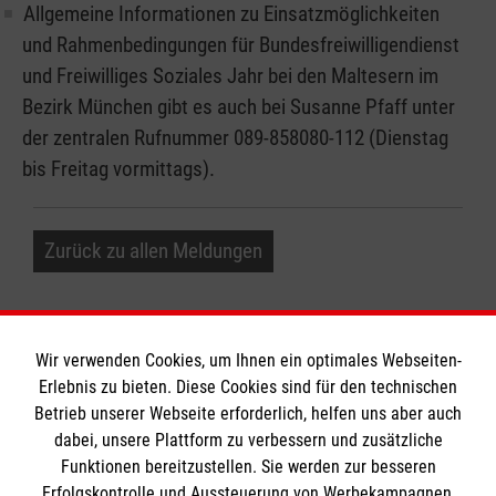
Allgemeine Informationen zu Einsatzmöglichkeiten
und Rahmenbedingungen für Bundesfreiwilligendienst
und Freiwilliges Soziales Jahr bei den Maltesern im
Bezirk München gibt es auch bei Susanne Pfaff unter
der zentralen Rufnummer 089-858080-112 (Dienstag
bis Freitag vormittags).
Zurück zu allen Meldungen
Wir verwenden Cookies, um Ihnen ein optimales Webseiten-
Erlebnis zu bieten. Diese Cookies sind für den technischen
Betrieb unserer Webseite erforderlich, helfen uns aber auch
Informationen
dabei, unsere Plattform zu verbessern und zusätzliche
Funktionen bereitzustellen. Sie werden zur besseren
Erfolgskontrolle und Aussteuerung von Werbekampagnen,
Impressum