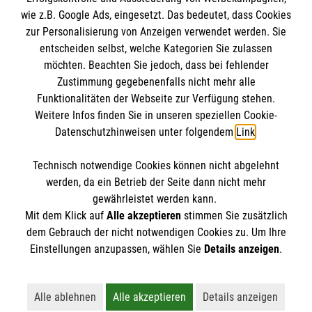
wie z.B. Google Ads, eingesetzt. Das bedeutet, dass Cookies
Datenschutz
Die Malteser
zur Personalisierung von Anzeigen verwendet werden. Sie
Kontakt
entscheiden selbst, welche Kategorien Sie zulassen
Barrierefreiheit
möchten. Beachten Sie jedoch, dass bei fehlender
Malteser in Deutschland
Zustimmung gegebenenfalls nicht mehr alle
Funktionalitäten der Webseite zur Verfügung stehen.
Malteserorden
Spendenkonto
Weitere Infos finden Sie in unseren speziellen Cookie-
Sharepoint
Datenschutzhinweisen unter folgendem
Link
.
Empfänger: Malteser Hilfsdienst e.V.
Technisch notwendige Cookies können nicht abgelehnt
Bank:PAX Bank für Kirche und Caritas eG
So finden Sie uns
werden, da ein Betrieb der Seite dann nicht mehr
IBAN:
DE12370601201201213556
gewährleistet werden kann.
Mit dem Klick auf
Alle akzeptieren
stimmen Sie zusätzlich
BIC: GENODED1PA7
Tölzer Str. 10a
dem Gebrauch der nicht notwendigen Cookies zu. Um Ihre
Der Malteser Hilfsdienst e.V. ist als eingetragene
Einstellungen anzupassen, wählen Sie
Details anzeigen
.
82024 Taufkirchen
gemeinnützige Organisation von der Körperschaft- und
Telefon: 089444 88780
Gewerbesteuer befreit.
Email:
einsatzdienst.taufkirchen@malteser.org
Alle ablehnen
Alle akzeptieren
Details anzeigen
Lehnt alle nicht-essentiellen Cookies ab
Akzeptiert alle Cookies einschließl
Öffnet detaillie