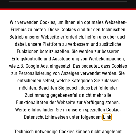
Teilnehmergruppe:
Jetzt Kurs buchen: Erste Hilfe bei
Erzieherinnen und Erzieher, Betreuerinnen und
Informationen
Kindernotfällen
Betreuer, Personen, die beruflich mit Kindern
Wir verwenden Cookies, um Ihnen ein optimales Webseiten-
zu tun haben
Erlebnis zu bieten. Diese Cookies sind für den technischen
Impressum
Betrieb unserer Webseite erforderlich, helfen uns aber auch
Kursdauer:
dabei, unsere Plattform zu verbessern und zusätzliche
Datenschutz
Die Malteser
9 Unterrichtseinheiten à 45 Minuten
Funktionen bereitzustellen. Sie werden zur besseren
Kontakt
Erfolgskontrolle und Aussteuerung von Werbekampagnen,
wie z.B. Google Ads, eingesetzt. Das bedeutet, dass Cookies
Jetzt Kurs buchen: Erste-Hilfe in
Malteser in Deutschland
Bildungseinrichtungen
zur Personalisierung von Anzeigen verwendet werden. Sie
Malteserorden
Spendenkonto
entscheiden selbst, welche Kategorien Sie zulassen
Sharepoint
möchten. Beachten Sie jedoch, dass bei fehlender
Zustimmung gegebenenfalls nicht mehr alle
Funktionalitäten der Webseite zur Verfügung stehen.
Empfänger: Malteser Hilfsdienst e.V.
Weitere Infos finden Sie in unseren speziellen Cookie-
Bank: Pax-Bank für Kirche und Caritas eG
So finden Sie uns
Datenschutzhinweisen unter folgendem
Link
.
IBAN: DE70370601201201206304
BIC: GENODED1PA7
Technisch notwendige Cookies können nicht abgelehnt
Hauptstraße 12