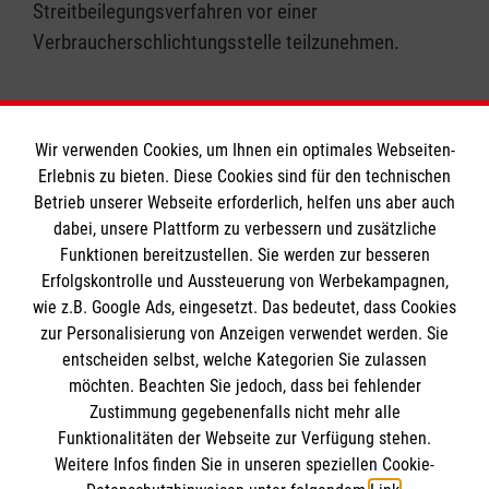
Streitbeilegungsverfahren vor einer
Verbraucherschlichtungsstelle teilzunehmen.
Wir verwenden Cookies, um Ihnen ein optimales Webseiten-
Erlebnis zu bieten. Diese Cookies sind für den technischen
Informationen
Betrieb unserer Webseite erforderlich, helfen uns aber auch
dabei, unsere Plattform zu verbessern und zusätzliche
Funktionen bereitzustellen. Sie werden zur besseren
Erfolgskontrolle und Aussteuerung von Werbekampagnen,
Impressum
wie z.B. Google Ads, eingesetzt. Das bedeutet, dass Cookies
Datenschutz
Die Malteser
zur Personalisierung von Anzeigen verwendet werden. Sie
Barrierefreiheit
entscheiden selbst, welche Kategorien Sie zulassen
Kontakt
möchten. Beachten Sie jedoch, dass bei fehlender
Malteser in Deutschland
Zustimmung gegebenenfalls nicht mehr alle
Medizinproduktesicherheit
Malteserorden
Funktionalitäten der Webseite zur Verfügung stehen.
Spendenkonto
Weitere Infos finden Sie in unseren speziellen Cookie-
Sharepoint