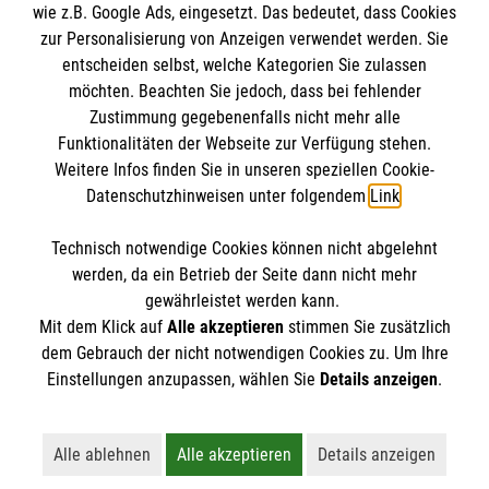
wie z.B. Google Ads, eingesetzt. Das bedeutet, dass Cookies
Datenschutz
Die Malteser
zur Personalisierung von Anzeigen verwendet werden. Sie
Barrierefreiheit
entscheiden selbst, welche Kategorien Sie zulassen
Kontakt
möchten. Beachten Sie jedoch, dass bei fehlender
Malteser in Deutschland
Zustimmung gegebenenfalls nicht mehr alle
Presse
Malteserorden
Funktionalitäten der Webseite zur Verfügung stehen.
Spendenkonto
Weitere Infos finden Sie in unseren speziellen Cookie-
Sharepoint
Datenschutzhinweisen unter folgendem
Link
.
Empfänger: Malteser Hilfsdienst e.V.
Technisch notwendige Cookies können nicht abgelehnt
Bank: Pax-Bank für Kirche und Caritas eG
So finden Sie uns
werden, da ein Betrieb der Seite dann nicht mehr
IBAN: DE09 3706 0120 1201 2104 09
gewährleistet werden kann.
Mit dem Klick auf
Alle akzeptieren
stimmen Sie zusätzlich
BIC: GENODED1PA7
Wolsdorfer Straße 32
dem Gebrauch der nicht notwendigen Cookies zu. Um Ihre
Der Malteser Hilfsdienst e.V. ist als eingetragene
Einstellungen anzupassen, wählen Sie
Details anzeigen
.
53721 Siegburg
gemeinnützige Organisation von der Körperschaft- und
Telefon: 02241 52222
Gewerbesteuer befreit.
info.siegburg@malteser.org
Alle ablehnen
Alle akzeptieren
Details anzeigen
Lehnt alle nicht-essentiellen Cookies ab
Akzeptiert alle Cookies einschließl
Öffnet detaillie