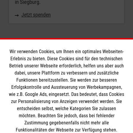
in Siegburg.
Jetzt spenden
Wir verwenden Cookies, um Ihnen ein optimales Webseiten-
Erlebnis zu bieten. Diese Cookies sind für den technischen
Informationen
Betrieb unserer Webseite erforderlich, helfen uns aber auch
dabei, unsere Plattform zu verbessern und zusätzliche
Funktionen bereitzustellen. Sie werden zur besseren
Erfolgskontrolle und Aussteuerung von Werbekampagnen,
Impressum
wie z.B. Google Ads, eingesetzt. Das bedeutet, dass Cookies
Datenschutz
Die Malteser
zur Personalisierung von Anzeigen verwendet werden. Sie
Barrierefreiheit
entscheiden selbst, welche Kategorien Sie zulassen
Kontakt
möchten. Beachten Sie jedoch, dass bei fehlender
Malteser in Deutschland
Zustimmung gegebenenfalls nicht mehr alle
Presse
Malteserorden
Funktionalitäten der Webseite zur Verfügung stehen.
Spendenkonto