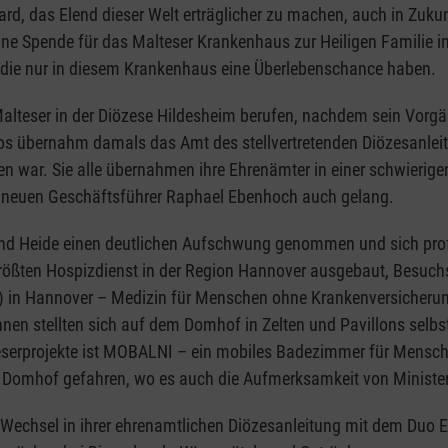
rd, das Elend dieser Welt erträglicher zu machen, auch in Zukun
ine Spende für das Malteser Krankenhaus zur Heiligen Familie i
 die nur in diesem Krankenhaus eine Überlebenschance haben.
alteser in der Diözese Hildesheim berufen, nachdem sein Vorgän
s übernahm damals das Amt des stellvertretenden Diözesanleite
 war. Sie alle übernahmen ihre Ehrenämter in einer schwierigen
ls neuen Geschäftsführer Raphael Ebenhoch auch gelang.
 und Heide einen deutlichen Aufschwung genommen und sich pro
rößten Hospizdienst in der Region Hannover ausgebaut, Besuch
) in Hannover – Medizin für Menschen ohne Krankenversicherun
nen stellten sich auf dem Domhof in Zelten und Pavillons selbs
teserprojekte ist MOBALNI – ein mobiles Badezimmer für Mensche
m Domhof gefahren, wo es auch die Aufmerksamkeit von Ministerp
n Wechsel in ihrer ehrenamtlichen Diözesanleitung mit dem Duo E