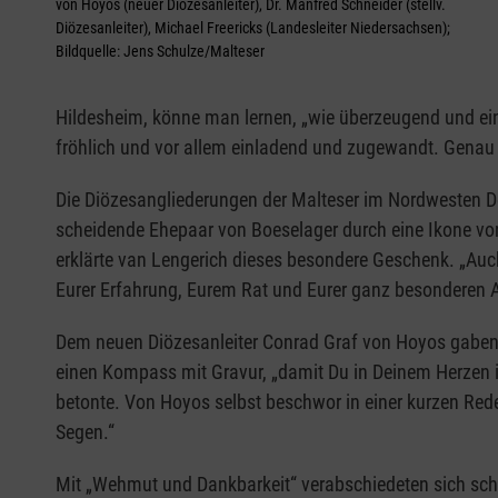
von Hoyos (neuer Diözesanleiter), Dr. Manfred Schneider (stellv.
Diözesanleiter), Michael Freericks (Landesleiter Niedersachsen);
Bildquelle: Jens Schulze/Malteser
Hildesheim, könne man lernen, „wie überzeugend und einl
fröhlich und vor allem einladend und zugewandt. Genau 
Die Diözesangliederungen der Malteser im Nordwesten Deu
scheidende Ehepaar von Boeselager durch eine Ikone vo
erklärte van Lengerich dieses besondere Geschenk. „Auch 
Eurer Erfahrung, Eurem Rat und Eurer ganz besonderen Ar
Dem neuen Diözesanleiter Conrad Graf von Hoyos gaben 
einen Kompass mit Gravur, „damit Du in Deinem Herzen im
betonte. Von Hoyos selbst beschwor in einer kurzen Re
Segen.“
Mit „Wehmut und Dankbarkeit“ verabschiedeten sich sch