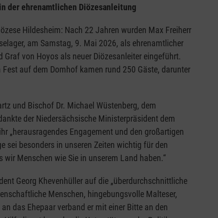
in der ehrenamtlichen Diözesanleitung
 Diözese Hildesheim: Nach 22 Jahren wurden Max Freiherr
selager, am Samstag, 9. Mai 2026, als ehrenamtlicher
 Graf von Hoyos als neuer Diözesanleiter eingeführt.
 Fest auf dem Domhof kamen rund 250 Gäste, darunter
rtz und Bischof Dr. Michael Wüstenberg, dem
 dankte der Niedersächsische Ministerpräsident dem
ihr „herausragendes Engagement und den großartigen
e sei besonders in unseren Zeiten wichtig für den
ss wir Menschen wie Sie in unserem Land haben.“
ident Georg Khevenhüller auf die „überdurchschnittliche
idenschaftliche Menschen, hingebungsvolle Malteser,
k an das Ehepaar verband er mit einer Bitte an den