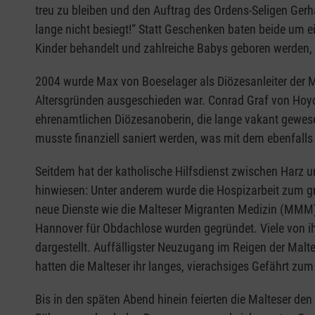
treu zu bleiben und den Auftrag des Ordens-Seligen Gerha
lange nicht besiegt!“ Statt Geschenken baten beide um e
Kinder behandelt und zahlreiche Babys geboren werden,
2004 wurde Max von Boeselager als Diözesanleiter der M
Altersgründen ausgeschieden war. Conrad Graf von Hoyo
ehrenamtlichen Diözesanoberin, die lange vakant gewesen
musste finanziell saniert werden, was mit dem ebenfal
Seitdem hat der katholische Hilfsdienst zwischen Harz
hinwiesen: Unter anderem wurde die Hospizarbeit zum g
neue Dienste wie die Malteser Migranten Medizin (MMM
Hannover für Obdachlose wurden gegründet. Viele von ih
dargestellt. Auffälligster Neuzugang im Reigen der Mal
hatten die Malteser ihr langes, vierachsiges Gefährt zu
Bis in den späten Abend hinein feierten die Malteser de