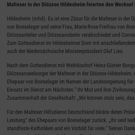
Malteser in der Diözese Hildesheim feierten den Wechsel 
Hildesheim (mhd). Es ist eine Zäsur für die Malteser in der
von Boeselager und seine Frau, Marie-Rose Freifrau von Boe
Diözesanleiter und Diözesanoberin verabschiedet und Conrad
Zum Gottesdienst im Hildesheimer Dom mit anschließendem
auch der Niedersächsische Ministerpräsident Olaf Lies.
Nach dem Gottesdienst mit Weihbischof Heinz-Günter Bonga
Diözesanseelsorger der Malteser in der Diözese Hildesheim,
Ehepaar von Boeselager im Namen der Landesregierung für 
Einsatz im Dienst am Nächsten.“ Ihr Mut und ihre Zivilcourag
Zusammenhalt der Gesellschaft: „Wir können stolz sein, da
Für den Malteser Hilfsdienst Deutschland blickte deren Präs
Leistung“ des Ehepaars von Boeselager zurück. „Ihr seid le
standfeste Katholiken und ein Vorbild für viele.“ Seinen Dan