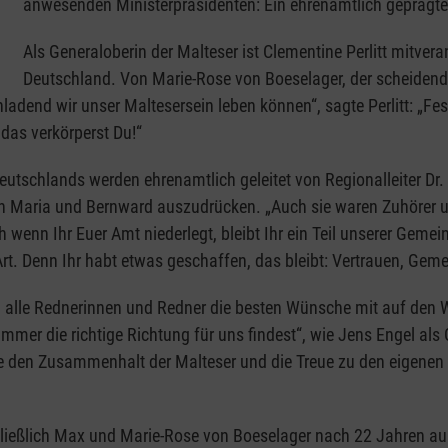
anwesenden Ministerpräsidenten: Ein ehrenamtlich geprägter 
Als Generaloberin der Malteser ist Clementine Perlitt mitvera
Deutschland. Von Marie-Rose von Boeselager, der scheidend
adend wir unser Maltesersein leben können“, sagte Perlitt: „Fe
das verkörperst Du!“
tschlands werden ehrenamtlich geleitet von Regionalleiter Dr. 
n Maria und Bernward auszudrücken. „Auch sie waren Zuhörer u
wenn Ihr Euer Amt niederlegt, bleibt Ihr ein Teil unserer Gemein
t. Denn Ihr habt etwas geschaffen, das bleibt: Vertrauen, Geme
alle Rednerinnen und Redner die besten Wünsche mit auf den W
mer die richtige Richtung für uns findest“, wie Jens Engel als 
de den Zusammenhalt der Malteser und die Treue zu den eigenen
ließlich Max und Marie-Rose von Boeselager nach 22 Jahren aus