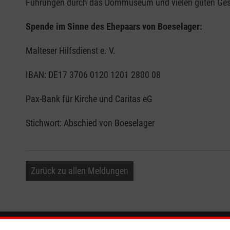
Führungen durch das Dommuseum und vielen guten Gesp
Spende im Sinne des Ehepaars von Boeselager:
Malteser Hilfsdienst e. V.
IBAN: DE17 3706 0120 1201 2800 08
Pax-Bank für Kirche und Caritas eG
Stichwort: Abschied von Boeselager
Zurück zu allen Meldungen