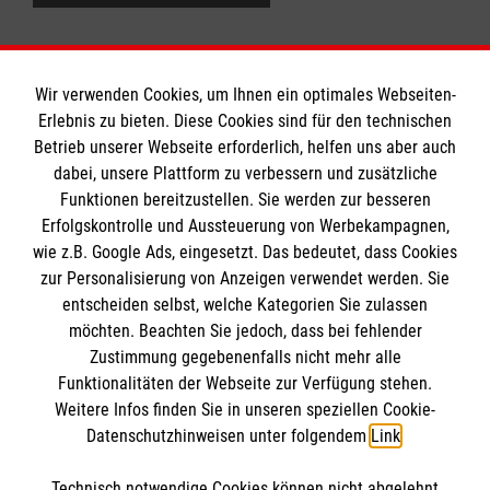
Wir verwenden Cookies, um Ihnen ein optimales Webseiten-
Erlebnis zu bieten. Diese Cookies sind für den technischen
Informationen
Betrieb unserer Webseite erforderlich, helfen uns aber auch
dabei, unsere Plattform zu verbessern und zusätzliche
Funktionen bereitzustellen. Sie werden zur besseren
Erfolgskontrolle und Aussteuerung von Werbekampagnen,
Impressum
wie z.B. Google Ads, eingesetzt. Das bedeutet, dass Cookies
Datenschutz
Die Malteser
zur Personalisierung von Anzeigen verwendet werden. Sie
Barrierefreiheit
entscheiden selbst, welche Kategorien Sie zulassen
Kontakt
möchten. Beachten Sie jedoch, dass bei fehlender
Malteser in Deutschland
Zustimmung gegebenenfalls nicht mehr alle
Malteserorden
Funktionalitäten der Webseite zur Verfügung stehen.
Spendenkonto
Weitere Infos finden Sie in unseren speziellen Cookie-
Sharepoint
Datenschutzhinweisen unter folgendem
Link
.
Empfänger: Malteser Hilfsdienst e.V.
Technisch notwendige Cookies können nicht abgelehnt