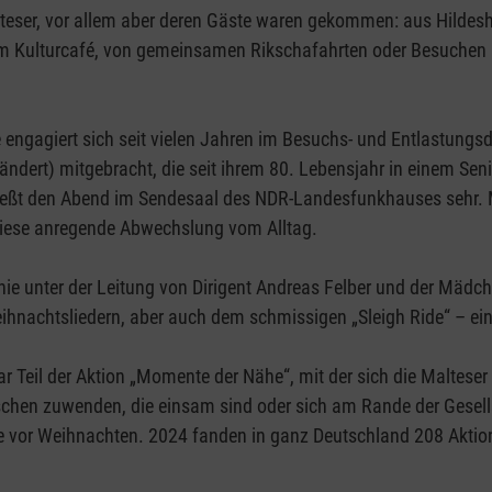
teser, vor allem aber deren Gäste waren gekommen: aus Hildesh
dem Kulturcafé, von gemeinsamen Rikschafahrten oder Besuche
 engagiert sich seit vielen Jahren im Besuchs- und Entlastungsd
ert) mitgebracht, die seit ihrem 80. Lebensjahr in einem Senior
ießt den Abend im Sendesaal des NDR-Landesfunkhauses sehr. Mit
r diese anregende Abwechslung vom Alltag.
nie unter der Leitung von Dirigent Andreas Felber und der Mäd
hnachtsliedern, aber auch dem schmissigen „Sleigh Ride“ – eine
r Teil der Aktion „Momente der Nähe“, mit der sich die Malte
chen zuwenden, die einsam sind oder sich am Rande der Gesells
 vor Weihnachten. 2024 fanden in ganz Deutschland 208 Aktion