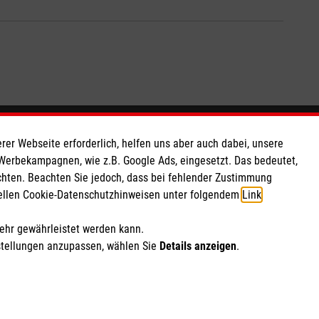
So finden Sie uns
rer Webseite erforderlich, helfen uns aber auch dabei, unsere
 Werbekampagnen, wie z.B. Google Ads, eingesetzt. Das bedeutet,
chten. Beachten Sie jedoch, dass bei fehlender Zustimmung
 e.V.
Ebertstr. 2
ziellen Cookie-Datenschutzhinweisen unter folgendem
Link
.
 Caritas eG
30926 Seelze
091 33
Telefon: 0511 72529970
mehr gewährleistet werden kann.
Email:
info.hannover@malteser.org
stellungen anzupassen, wählen Sie
Details anzeigen
.
ich Marketing und Analyse
rte Cookie-Einstellungen