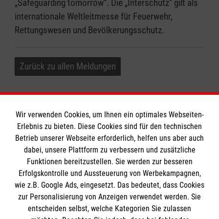
„Safeguarding tomorrow“. Die „Interschutz“ gilt als
internationale Weltleitmesse für Feuerwehr,
Rettungswesen und Bevölkerungsschutz.
Zurück zu allen Meldungen
Wir verwenden Cookies, um Ihnen ein optimales Webseiten-
Erlebnis zu bieten. Diese Cookies sind für den technischen
Informationen
Betrieb unserer Webseite erforderlich, helfen uns aber auch
dabei, unsere Plattform zu verbessern und zusätzliche
Funktionen bereitzustellen. Sie werden zur besseren
Erfolgskontrolle und Aussteuerung von Werbekampagnen,
Impressum
wie z.B. Google Ads, eingesetzt. Das bedeutet, dass Cookies
Datenschutz
Die Malteser
zur Personalisierung von Anzeigen verwendet werden. Sie
Barrierefreiheit
entscheiden selbst, welche Kategorien Sie zulassen