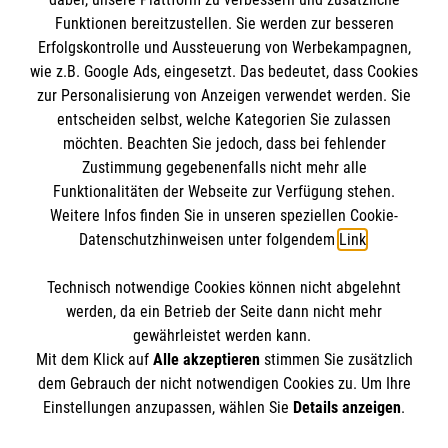
Funktionen bereitzustellen. Sie werden zur besseren
Erfolgskontrolle und Aussteuerung von Werbekampagnen,
Impressum
wie z.B. Google Ads, eingesetzt. Das bedeutet, dass Cookies
Datenschutz
Die Malteser
zur Personalisierung von Anzeigen verwendet werden. Sie
Barrierefreiheit
entscheiden selbst, welche Kategorien Sie zulassen
Kontakt
möchten. Beachten Sie jedoch, dass bei fehlender
Malteser in Deutschland
Zustimmung gegebenenfalls nicht mehr alle
Malteserorden
Funktionalitäten der Webseite zur Verfügung stehen.
Spendenkonto
Weitere Infos finden Sie in unseren speziellen Cookie-
Sharepoint
Datenschutzhinweisen unter folgendem
Link
.
Empfänger: Malteser Hilfsdienst e.V.
Technisch notwendige Cookies können nicht abgelehnt
Bank: Pax-Bank
So finden Sie uns
werden, da ein Betrieb der Seite dann nicht mehr
IBAN: DE26 3706 0120 1201 2091 33
gewährleistet werden kann.
Mit dem Klick auf
Alle akzeptieren
stimmen Sie zusätzlich
BIC: GENODED1PA7
Ebertstr. 2
dem Gebrauch der nicht notwendigen Cookies zu. Um Ihre
Der Malteser Hilfsdienst e.V. ist als eingetragene
Einstellungen anzupassen, wählen Sie
Details anzeigen
.
30926 Seelze
gemeinnützige Organisation von der Körperschaft- und
Telefon: 0511 72529970