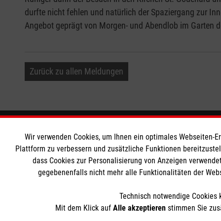
durfte nicht fehlen und natürlich der Spaziergang zur In
Angebot geprägt von Morgen- und Abendlob im Garten d
Zurück zu allen Meldungen
Informationen
Die Malt
Wir verwenden Cookies, um Ihnen ein optimales Webseiten-Erle
Plattform zu verbessern und zusätzliche Funktionen bereitzuste
dass Cookies zur Personalisierung von Anzeigen verwendet
Impressum
Malteser in
gegebenenfalls nicht mehr alle Funktionalitäten der Web
Datenschutz
Malteseror
Barrierefreiheit
Sharepoint
Technisch notwendige Cookies k
Kontakt
Mit dem Klick auf
Alle akzeptieren
stimmen Sie zusä