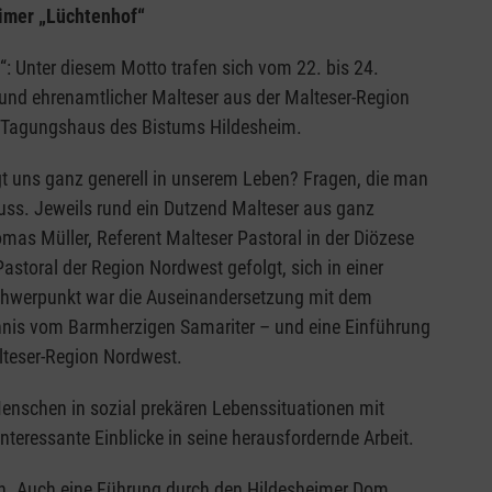
eimer „Lüchtenhof“
: Unter diesem Motto trafen sich vom 22. bis 24.
und ehrenamtlicher Malteser aus der Malteser-Region
em Tagungshaus des Bistums Hildesheim.
gt uns ganz generell in unserem Leben? Fragen, die man
uss. Jeweils rund ein Dutzend Malteser aus ganz
as Müller, Referent Malteser Pastoral in der Diözese
storal der Region Nordwest gefolgt, sich in einer
Schwerpunkt war die Auseinandersetzung mit dem
hnis vom Barmherzigen Samariter – und eine Einführung
lteser-Region Nordwest.
Menschen in sozial prekären Lebenssituationen mit
teressante Einblicke in seine herausfordernde Arbeit.
ten. Auch eine Führung durch den Hildesheimer Dom