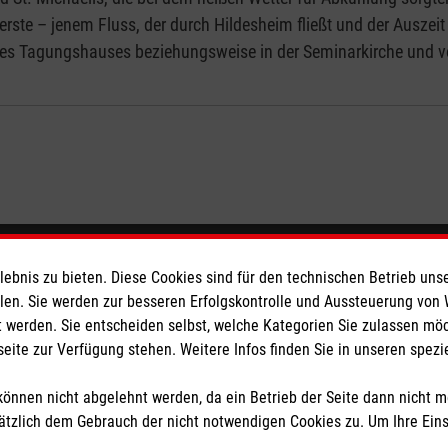
nerste – jenem Fluss, der durch Hildesheim fließt und der Ausze
es Tagungshauses beziehungsweise in der Seminarkirche und v
eser
Spendenkonto
bnis zu bieten. Diese Cookies sind für den technischen Betrieb unse
llen. Sie werden zur besseren Erfolgskontrolle und Aussteuerung von
 werden. Sie entscheiden selbst, welche Kategorien Sie zulassen mö
 Deutschland
Empfänger: Malteser Hilfsdienst
seite zur Verfügung stehen. Weitere Infos finden Sie in unseren spe
den
Bank: Pax-Bank für Kirche und
IBAN: DE26 3706 0120 1201 2
önnen nicht abgelehnt werden, da ein Betrieb der Seite dann nicht 
BIC: GENODED1PA7
tzlich dem Gebrauch der nicht notwendigen Cookies zu. Um Ihre Ein