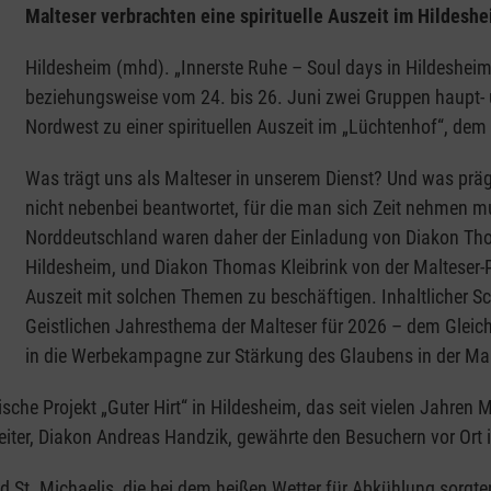
Malteser verbrachten eine spirituelle Auszeit im Hildesh
Hildesheim (mhd). „Innerste Ruhe – Soul days in Hildesheim“
beziehungsweise vom 24. bis 26. Juni zwei Gruppen haupt- 
Nordwest zu einer spirituellen Auszeit im „Lüchtenhof“, d
Was trägt uns als Malteser in unserem Dienst? Und was prä
nicht nebenbei beantwortet, für die man sich Zeit nehmen m
Norddeutschland waren daher der Einladung von Diakon Thom
Hildesheim, und Diakon Thomas Kleibrink von der Malteser-Pa
Auszeit mit solchen Themen zu beschäftigen. Inhaltlicher 
Geistlichen Jahresthema der Malteser für 2026 – dem Gleic
in die Werbekampagne zur Stärkung des Glaubens in der Ma
che Projekt „Guter Hirt“ in Hildesheim, das seit vielen Jahren 
iter, Diakon Andreas Handzik, gewährte den Besuchern vor Ort in
d St. Michaelis, die bei dem heißen Wetter für Abkühlung sorg