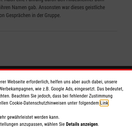
it ihren Namen gab. Ansonsten war dieses geistliche
on Gesprächen in der Gruppe.
So finden Sie uns
rer Webseite erforderlich, helfen uns aber auch dabei, unsere
 Werbekampagnen, wie z.B. Google Ads, eingesetzt. Das bedeutet,
chten. Beachten Sie jedoch, dass bei fehlender Zustimmung
 e.V.
Ebertstr. 2
ziellen Cookie-Datenschutzhinweisen unter folgendem
Link
.
 Caritas eG
30926 Seelze
091 33
Telefon: 0511 72529970
mehr gewährleistet werden kann.
Email:
info.hannover@malteser.org
stellungen anzupassen, wählen Sie
Details anzeigen
.