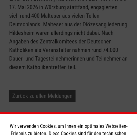
17. Mai 2026 in Würzburg stattfand, engagierten
sich rund 400 Malteser aus vielen Teilen
Deutschlands. Malteser aus der Diözesangliederung
Hildesheim waren allerdings nicht dabei. Nach
Angaben des Zentralkomitees der Deutschen
Katholiken als Veranstalter nahmen rund 74.000
Dauer- und Tagesteilnehmerinnen und Teilnehmer an
diesem Katholikentreffen teil.
Zurück zu allen Meldungen
Wir verwenden Cookies, um Ihnen ein optimales Webseiten-
Erlebnis zu bieten. Diese Cookies sind für den technischen