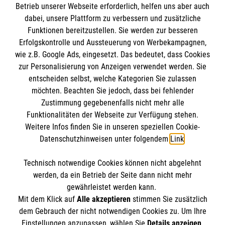
Informationen
Betrieb unserer Webseite erforderlich, helfen uns aber auch
dabei, unsere Plattform zu verbessern und zusätzliche
Funktionen bereitzustellen. Sie werden zur besseren
Erfolgskontrolle und Aussteuerung von Werbekampagnen,
Impressum
wie z.B. Google Ads, eingesetzt. Das bedeutet, dass Cookies
Datenschutz
Die Malteser
zur Personalisierung von Anzeigen verwendet werden. Sie
Barrierefreiheit
entscheiden selbst, welche Kategorien Sie zulassen
Kontakt
möchten. Beachten Sie jedoch, dass bei fehlender
Malteser in Deutschland
Zustimmung gegebenenfalls nicht mehr alle
Malteserorden
Funktionalitäten der Webseite zur Verfügung stehen.
Spendenkonto
Weitere Infos finden Sie in unseren speziellen Cookie-
Sharepoint
Datenschutzhinweisen unter folgendem
Link
.
Empfänger: Malteser Hilfsdienst e.V.
Technisch notwendige Cookies können nicht abgelehnt
Bank: Pax-Bank
So finden Sie uns
werden, da ein Betrieb der Seite dann nicht mehr
IBAN: DE26 3706 0120 1201 2091 33
gewährleistet werden kann.
Mit dem Klick auf
Alle akzeptieren
stimmen Sie zusätzlich
BIC: GENODED1PA7
Ebertstr. 2
dem Gebrauch der nicht notwendigen Cookies zu. Um Ihre
Der Malteser Hilfsdienst e.V. ist als eingetragene
Einstellungen anzupassen, wählen Sie
Details anzeigen
.