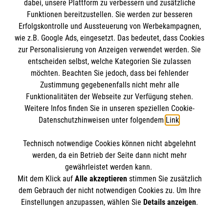
dabei, unsere Plattform zu verbessern und zusätzliche
Funktionen bereitzustellen. Sie werden zur besseren
Erfolgskontrolle und Aussteuerung von Werbekampagnen,
Impressum
wie z.B. Google Ads, eingesetzt. Das bedeutet, dass Cookies
Datenschutz
Die Malteser
zur Personalisierung von Anzeigen verwendet werden. Sie
Barrierefreiheit
entscheiden selbst, welche Kategorien Sie zulassen
Kontakt
möchten. Beachten Sie jedoch, dass bei fehlender
Malteser in Deutschland
Zustimmung gegebenenfalls nicht mehr alle
Malteserorden
Funktionalitäten der Webseite zur Verfügung stehen.
Spendenkonto
Weitere Infos finden Sie in unseren speziellen Cookie-
Sharepoint
Datenschutzhinweisen unter folgendem
Link
.
Empfänger: Malteser Hilfsdienst e.V.
Technisch notwendige Cookies können nicht abgelehnt
Bank: Pax-Bank
So finden Sie uns
werden, da ein Betrieb der Seite dann nicht mehr
IBAN: DE26 3706 0120 1201 2091 33
gewährleistet werden kann.
Mit dem Klick auf
Alle akzeptieren
stimmen Sie zusätzlich
BIC: GENODED1PA7
Ebertstr. 2
dem Gebrauch der nicht notwendigen Cookies zu. Um Ihre
Der Malteser Hilfsdienst e.V. ist als eingetragene
Einstellungen anzupassen, wählen Sie
Details anzeigen
.
30926 Seelze
gemeinnützige Organisation von der Körperschaft- und