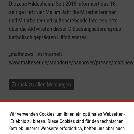
Diözese Hildesheim. Seit 2016 informiert das 16-
seitige Heft vier Mal im Jahr die Mitarbeiterinnen
und Mitarbeiter und außenstehende Interessierte
über die Aktivitäten dieser Diözesangliederung des
katholisch geprägten Hilfsdienstes.
„maltinews“ im Internet:
www.malteser.de/standorte/hannover/presse/maltinew
Zurück zu allen Meldungen
Wir verwenden Cookies, um Ihnen ein optimales Webseiten-
Erlebnis zu bieten. Diese Cookies sind für den technischen
Informationen
Betrieb unserer Webseite erforderlich, helfen uns aber auch