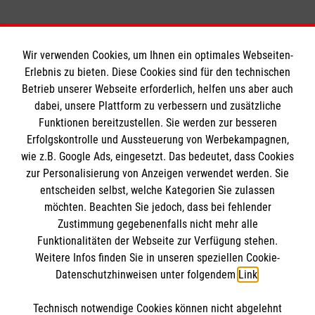
Wir verwenden Cookies, um Ihnen ein optimales Webseiten-
Erlebnis zu bieten. Diese Cookies sind für den technischen
Informationen
Betrieb unserer Webseite erforderlich, helfen uns aber auch
dabei, unsere Plattform zu verbessern und zusätzliche
Funktionen bereitzustellen. Sie werden zur besseren
Erfolgskontrolle und Aussteuerung von Werbekampagnen,
Impressum
wie z.B. Google Ads, eingesetzt. Das bedeutet, dass Cookies
Datenschutz
Die Malteser
zur Personalisierung von Anzeigen verwendet werden. Sie
Barrierefreiheit
entscheiden selbst, welche Kategorien Sie zulassen
Kontakt
möchten. Beachten Sie jedoch, dass bei fehlender
Malteser in Deutschland
Zustimmung gegebenenfalls nicht mehr alle
Malteserorden
Funktionalitäten der Webseite zur Verfügung stehen.
Spendenkonto
Weitere Infos finden Sie in unseren speziellen Cookie-
Sharepoint
Datenschutzhinweisen unter folgendem
Link
.
Empfänger: Malteser Hilfsdienst e.V.
Technisch notwendige Cookies können nicht abgelehnt