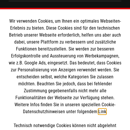
Barrierefreiheit
Den Beauftragten für Medizinproduktesicherheit
Kontakt
im Malteser Rettungsdienst und den
Die Malteser
Wir verwenden Cookies, um Ihnen ein optimales Webseiten-
Presse
Einsatzdiensten der Malteser können Sie unter
Erlebnis zu bieten. Diese Cookies sind für den technischen
Betrieb unserer Webseite erforderlich, helfen uns aber auch
gmb_mpg@malteser.org
kontaktieren.
dabei, unsere Plattform zu verbessern und zusätzliche
Malteserorden
Funktionen bereitzustellen. Sie werden zur besseren
Malteser Jugend
Spendenkonto
Erfolgskontrolle und Aussteuerung von Werbekampagnen,
Malteser International
wie z.B. Google Ads, eingesetzt. Das bedeutet, dass Cookies
Malteser Intern
zur Personalisierung von Anzeigen verwendet werden. Sie
Empfänger: Malteser Hilfsdienst e.V.
entscheiden selbst, welche Kategorien Sie zulassen
Sharepoint
IBAN DE92 3706 0120 1201 2091 09
möchten. Beachten Sie jedoch, dass bei fehlender
So finden Sie uns
Zustimmung gegebenenfalls nicht mehr alle
BIC: GENODED1PA7
Funktionalitäten der Webseite zur Verfügung stehen.
Weitere Infos finden Sie in unseren speziellen Cookie-
Kattowitzer Straße 191
Soziale Netzwerke
Datenschutzhinweisen unter folgendem
Link
.
38226 Salzgitter
Telefon:
05341 8595895
Technisch notwendige Cookies können nicht abgelehnt