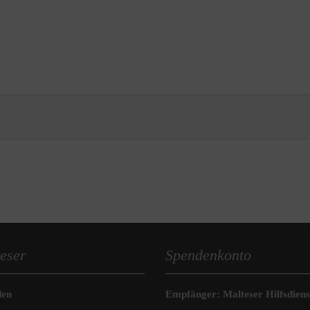
eser
Spendenkonto
den
Empfänger: Malteser Hilfsdienst