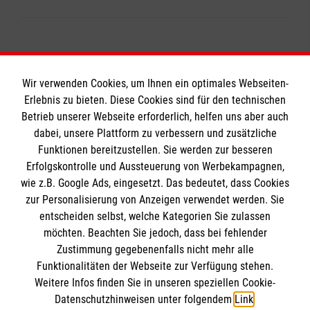
Stadtbeauftragter und Leiter
Fax
06104 448-27
Einsatzdienste
rainer.faust@malteser.org
www.malteser-mainz.de
Tel.
06142 54449
Nachricht senden
Fax
06142 958151
felix.hohmann@malteser.org
www.malteser-viernheim.de
Wir verwenden Cookies, um Ihnen ein optimales Webseiten-
www.malteser-offenbach.de
Nachricht senden
Erlebnis zu bieten. Diese Cookies sind für den technischen
Informationen
Betrieb unserer Webseite erforderlich, helfen uns aber auch
dabei, unsere Plattform zu verbessern und zusätzliche
www.malteser-ruesselsheim.de
Funktionen bereitzustellen. Sie werden zur besseren
Erfolgskontrolle und Aussteuerung von Werbekampagnen,
Impressum
wie z.B. Google Ads, eingesetzt. Das bedeutet, dass Cookies
Datenschutz
Die Malteser
zur Personalisierung von Anzeigen verwendet werden. Sie
Barrierefreiheit
entscheiden selbst, welche Kategorien Sie zulassen
Kontakt
möchten. Beachten Sie jedoch, dass bei fehlender
Malteser in Deutschland
Zustimmung gegebenenfalls nicht mehr alle
Malteserorden
Funktionalitäten der Webseite zur Verfügung stehen.
Spendenkonto
Weitere Infos finden Sie in unseren speziellen Cookie-
Sharepoint
Datenschutzhinweisen unter folgendem
Link
.