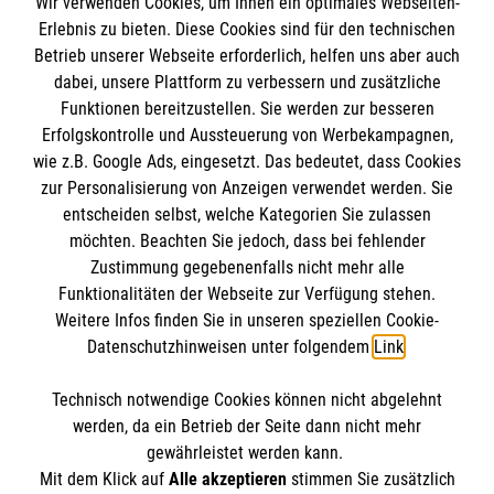
Wir verwenden Cookies, um Ihnen ein optimales Webseiten-
Erlebnis zu bieten. Diese Cookies sind für den technischen
Informationen
Betrieb unserer Webseite erforderlich, helfen uns aber auch
dabei, unsere Plattform zu verbessern und zusätzliche
Funktionen bereitzustellen. Sie werden zur besseren
Erfolgskontrolle und Aussteuerung von Werbekampagnen,
Impressum
wie z.B. Google Ads, eingesetzt. Das bedeutet, dass Cookies
Datenschutz
Die Malteser
zur Personalisierung von Anzeigen verwendet werden. Sie
Kontakt
entscheiden selbst, welche Kategorien Sie zulassen
möchten. Beachten Sie jedoch, dass bei fehlender
Malteser in Deutschland
Zustimmung gegebenenfalls nicht mehr alle
Malteserorden
Funktionalitäten der Webseite zur Verfügung stehen.
Spendenkonto
Weitere Infos finden Sie in unseren speziellen Cookie-
Sharepoint
Datenschutzhinweisen unter folgendem
Link
.
Empfänger: Malteser Hilfsdienst e.V.
Technisch notwendige Cookies können nicht abgelehnt
IBAN: DE27 3706 0120 1201 2220 16
So finden Sie uns
werden, da ein Betrieb der Seite dann nicht mehr
BIC: GENODED1PA7
gewährleistet werden kann.
Mit dem Klick auf
Alle akzeptieren
stimmen Sie zusätzlich