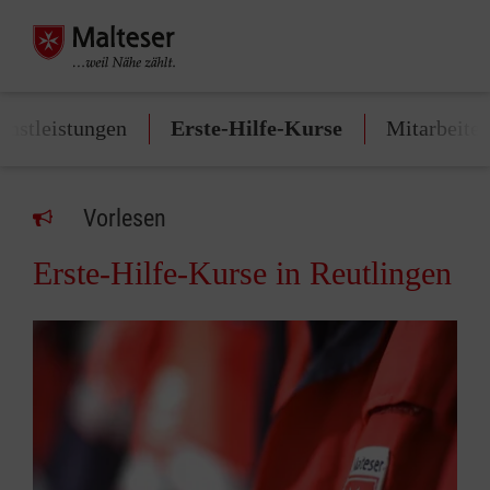
enstleistungen
Erste-Hilfe-Kurse
Mitarbeite
Vorlesen
Erste-Hilfe-Kurse in Reutlingen