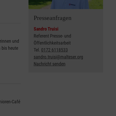
Presseanfragen
Sandro Truisi
Referent Presse- und
erinnen und
Öffentlichkeitsarbeit
 bis heute
Tel.
0172 6118533
sandro.truisi@malteser.org
Nachricht senden
nioren-Café