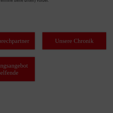
rmine siehe unten) vorbei.
prechpartner
Unsere Chronik
ungsangebot
Helfende