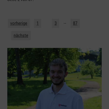
2
…
vorherige
1
3
87
nächste