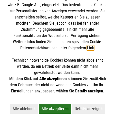
wie z.B. Google Ads, eingesetzt. Das bedeutet, dass Cookies
Datenschutz
Die Malteser
zur Personalisierung von Anzeigen verwendet werden. Sie
Barrierefreiheit
entscheiden selbst, welche Kategorien Sie zulassen
Kontakt
möchten. Beachten Sie jedoch, dass bei fehlender
Malteser in Deutschland
Zustimmung gegebenenfalls nicht mehr alle
Malteserorden
Funktionalitäten der Webseite zur Verfügung stehen.
Spendenkonto
Weitere Infos finden Sie in unseren speziellen Cookie-
Sharepoint
Datenschutzhinweisen unter folgendem
Link
.
Empfänger: Malteser Hilfsdienst e.V.
Technisch notwendige Cookies können nicht abgelehnt
Bank: Pax-Bank für Kirche und Caritas eG
So finden Sie uns
werden, da ein Betrieb der Seite dann nicht mehr
IBAN: DE41 3706 0193 3070 4330 19
gewährleistet werden kann.
Mit dem Klick auf
Alle akzeptieren
stimmen Sie zusätzlich
BIC: GENODED1PAX
Im Eisengraben 25
dem Gebrauch der nicht notwendigen Cookies zu. Um Ihre
Der Malteser Hilfsdienst e.V. ist als eingetragene
Einstellungen anzupassen, wählen Sie
Details anzeigen
.
66287 Quierschied
gemeinnützige Organisation von der Körperschaft- und
Gewerbesteuer befreit.
Alle ablehnen
Alle akzeptieren
Details anzeigen
Lehnt alle nicht-essentiellen Cookies ab
Akzeptiert alle Cookies einschließl
Öffnet detaillie