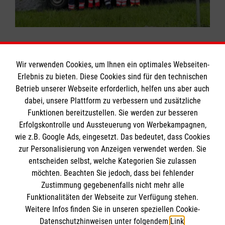
Wir verwenden Cookies, um Ihnen ein optimales Webseiten-
Erlebnis zu bieten. Diese Cookies sind für den technischen
Informationen
Betrieb unserer Webseite erforderlich, helfen uns aber auch
dabei, unsere Plattform zu verbessern und zusätzliche
Funktionen bereitzustellen. Sie werden zur besseren
Erfolgskontrolle und Aussteuerung von Werbekampagnen,
Impressum
wie z.B. Google Ads, eingesetzt. Das bedeutet, dass Cookies
Datenschutz
Die Malteser
zur Personalisierung von Anzeigen verwendet werden. Sie
Barrierefreiheit
entscheiden selbst, welche Kategorien Sie zulassen
Kontakt
möchten. Beachten Sie jedoch, dass bei fehlender
Malteser in Deutschland
Zustimmung gegebenenfalls nicht mehr alle
Malteserorden
Funktionalitäten der Webseite zur Verfügung stehen.
Spendenkonto
Weitere Infos finden Sie in unseren speziellen Cookie-
Sharepoint
Datenschutzhinweisen unter folgendem
Link
.