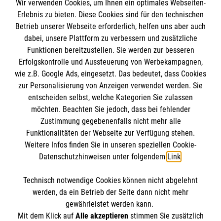
Wir verwenden Cookies, um Ihnen ein optimales Webseiten-
Erlebnis zu bieten. Diese Cookies sind für den technischen
Informationen
Betrieb unserer Webseite erforderlich, helfen uns aber auch
dabei, unsere Plattform zu verbessern und zusätzliche
Funktionen bereitzustellen. Sie werden zur besseren
Erfolgskontrolle und Aussteuerung von Werbekampagnen,
Impressum
wie z.B. Google Ads, eingesetzt. Das bedeutet, dass Cookies
Datenschutz
Die Malteser
zur Personalisierung von Anzeigen verwendet werden. Sie
Kontakt
entscheiden selbst, welche Kategorien Sie zulassen
Barrierefreiheit
möchten. Beachten Sie jedoch, dass bei fehlender
Malteser in Deutschland
Zustimmung gegebenenfalls nicht mehr alle
Malteserorden
Funktionalitäten der Webseite zur Verfügung stehen.
Spendenkonto
Weitere Infos finden Sie in unseren speziellen Cookie-
Sharepoint
Datenschutzhinweisen unter folgendem
Link
.
Empfänger: Malteser Hilfsdienst e.V.
Technisch notwendige Cookies können nicht abgelehnt
Bank: Pax-Bank für Kirche und Caritas eG
So finden Sie uns
werden, da ein Betrieb der Seite dann nicht mehr
IBAN: DE03 3706 0120 1201 2040 18
gewährleistet werden kann.
Mit dem Klick auf
Alle akzeptieren
stimmen Sie zusätzlich
BIC: GENODED1PA7