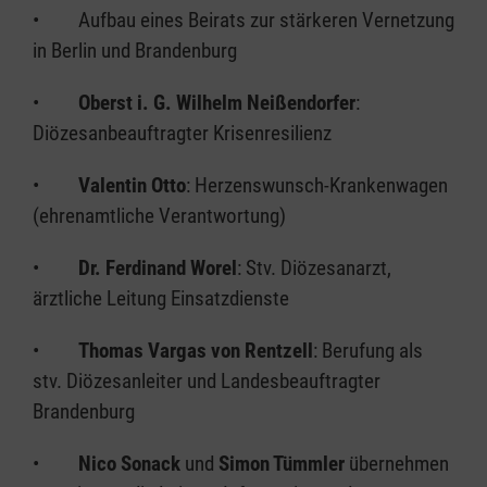
• Aufbau eines Beirats zur stärkeren Vernetzung
in Berlin und Brandenburg
•
Oberst i. G. Wilhelm Neißendorfer
:
Diözesanbeauftragter Krisenresilienz
•
Valentin Otto
: Herzenswunsch-Krankenwagen
(ehrenamtliche Verantwortung)
•
Dr. Ferdinand Worel
: Stv. Diözesanarzt,
ärztliche Leitung Einsatzdienste
•
Thomas Vargas
von Rentzell
: Berufung als
stv. Diözesanleiter und Landesbeauftragter
Brandenburg
•
Nico Sonack
und
Simon Tümmler
übernehmen