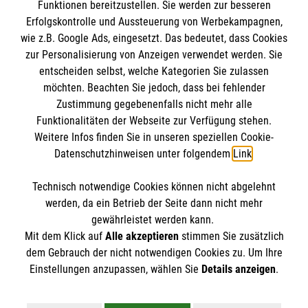
Funktionen bereitzustellen. Sie werden zur besseren
Erfolgskontrolle und Aussteuerung von Werbekampagnen,
Impressum
wie z.B. Google Ads, eingesetzt. Das bedeutet, dass Cookies
Datenschutz
Die Malteser
zur Personalisierung von Anzeigen verwendet werden. Sie
Kontakt
entscheiden selbst, welche Kategorien Sie zulassen
Barrierefreiheit
möchten. Beachten Sie jedoch, dass bei fehlender
Malteser in Deutschland
Zustimmung gegebenenfalls nicht mehr alle
Malteserorden
Funktionalitäten der Webseite zur Verfügung stehen.
Spendenkonto
Weitere Infos finden Sie in unseren speziellen Cookie-
Sharepoint
Datenschutzhinweisen unter folgendem
Link
.
Empfänger: Malteser Hilfsdienst e.V.
Technisch notwendige Cookies können nicht abgelehnt
Bank: Pax-Bank für Kirche und Caritas eG
So finden Sie uns
werden, da ein Betrieb der Seite dann nicht mehr
IBAN: DE03 3706 0120 1201 2040 18
gewährleistet werden kann.
Mit dem Klick auf
Alle akzeptieren
stimmen Sie zusätzlich
BIC: GENODED1PA7
Alt Nowawes 67
dem Gebrauch der nicht notwendigen Cookies zu. Um Ihre
online spenden
Der Malteser Hilfsdienst e.V. ist als eingetragene
Einstellungen anzupassen, wählen Sie
Details anzeigen
.
14482 Potsdam
gemeinnützige Organisation von der Körperschaft- und
Telefon: 0331 200 58 200
Gewerbesteuer befreit.