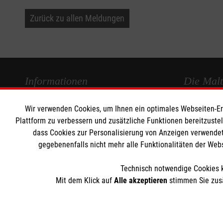
Zurück zu allen Meldungen
Informationen
Die Malt
Wir verwenden Cookies, um Ihnen ein optimales Webseiten-Erle
Impressum
Malteser in
Plattform zu verbessern und zusätzliche Funktionen bereitzuste
Datenschutz
Malteseror
dass Cookies zur Personalisierung von Anzeigen verwendet
Kontakt
Sharepoint
gegebenenfalls nicht mehr alle Funktionalitäten der Web
Barrierefreiheit
Technisch notwendige Cookies k
Mit dem Klick auf
Alle akzeptieren
stimmen Sie zusä
Der Malteser Hilfsdienst e.V. ist als eingetragene gemeinnü