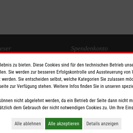
eser
Spendenkonto
bnis zu bieten. Diese Cookies sind für den technischen Betrieb unse
 Deutschland
Empfänger: Malteser Hilfsdiens
llen. Sie werden zur besseren Erfolgskontrolle und Aussteuerung von
den
Papenburg e.V.
 werden. Sie entscheiden selbst, welche Kategorien Sie zulassen mö
Sparkasse Emsland
seite zur Verfügung stehen. Weitere Infos finden Sie in unseren spe
IBAN: DE46 2665 0001 0000 0
BIC: NOLADE21EMS
önnen nicht abgelehnt werden, da ein Betrieb der Seite dann nicht 
tzlich dem Gebrauch der nicht notwendigen Cookies zu. Um Ihre Ein
tzige Organisation von der Körperschaft- und Gewerbesteuer befreit.
Alle ablehnen
Alle akzeptieren
Details anzeigen
Lehnt alle nicht-essentiellen Cookies ab
Akzeptiert alle Cookies einschließl
Öffnet detaillie