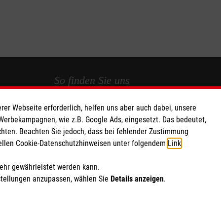
So finden Sie uns
rer Webseite erforderlich, helfen uns aber auch dabei, unsere
t in
Flachsmeerstraße 14
 Werbekampagnen, wie z.B. Google Ads, eingesetzt. Das bedeutet,
26871 Papenburg
chten. Beachten Sie jedoch, dass bei fehlender Zustimmung
Telefon: 04961 9439117
ziellen Cookie-Datenschutzhinweisen unter folgendem
Link
.
095 55
Email:
info.papenburg@malteser.org
mehr gewährleistet werden kann.
stellungen anzupassen, wählen Sie
Details anzeigen
.
ich Marketing und Analyse
rte Cookie-Einstellungen