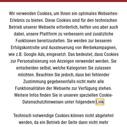
Wir verwenden Cookies, um Ihnen ein optimales Webseiten-
Erlebnis zu bieten. Diese Cookies sind für den technischen
Informationen
Betrieb unserer Webseite erforderlich, helfen uns aber auch
dabei, unsere Plattform zu verbessern und zusätzliche
Funktionen bereitzustellen. Sie werden zur besseren
Erfolgskontrolle und Aussteuerung von Werbekampagnen,
Impressum
wie z.B. Google Ads, eingesetzt. Das bedeutet, dass Cookies
Datenschutz
Die Malteser
zur Personalisierung von Anzeigen verwendet werden. Sie
Kontakt
entscheiden selbst, welche Kategorien Sie zulassen
Barrierefreiheit
möchten. Beachten Sie jedoch, dass bei fehlender
Malteser in Deutschland
Zustimmung gegebenenfalls nicht mehr alle
Malteserorden
Funktionalitäten der Webseite zur Verfügung stehen.
Spendenkonto
Weitere Infos finden Sie in unseren speziellen Cookie-
Sharepoint
Datenschutzhinweisen unter folgendem
Link
.
Empfänger: Malteser Hilfsdienst in Papenburg e.V.
Technisch notwendige Cookies können nicht abgelehnt
Sparkasse Emsland
So finden Sie uns
werden, da ein Betrieb der Seite dann nicht mehr