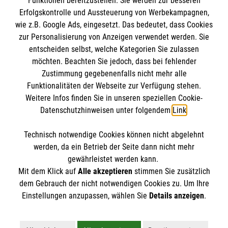
Funktionen bereitzustellen. Sie werden zur besseren
Erfolgskontrolle und Aussteuerung von Werbekampagnen,
Impressum
wie z.B. Google Ads, eingesetzt. Das bedeutet, dass Cookies
Datenschutz
Die Malteser
zur Personalisierung von Anzeigen verwendet werden. Sie
Barrierefreiheit
entscheiden selbst, welche Kategorien Sie zulassen
Kontakt
möchten. Beachten Sie jedoch, dass bei fehlender
Malteser in Deutschland
Zustimmung gegebenenfalls nicht mehr alle
Malteserorden
Funktionalitäten der Webseite zur Verfügung stehen.
Spendenkonto
Weitere Infos finden Sie in unseren speziellen Cookie-
Sharepoint
Datenschutzhinweisen unter folgendem
Link
.
Empfänger: Malteser Hilfsdienst e.V.
Technisch notwendige Cookies können nicht abgelehnt
Bank: Sparkasse Offenburg/Ortenau
So finden Sie uns
werden, da ein Betrieb der Seite dann nicht mehr
IBAN: DE95 6645 0050 0000 3600 66
gewährleistet werden kann.
Mit dem Klick auf
Alle akzeptieren
stimmen Sie zusätzlich
BIC: SOLADES1OFG
Im Drachenacker 25
dem Gebrauch der nicht notwendigen Cookies zu. Um Ihre
Der Malteser Hilfsdienst e.V. ist als eingetragene
Einstellungen anzupassen, wählen Sie
Details anzeigen
.
77656 Offenburg
gemeinnützige Organisation von der Körperschaft- und
Telefon: 0781 93 68 99-0
Gewerbesteuer befreit.