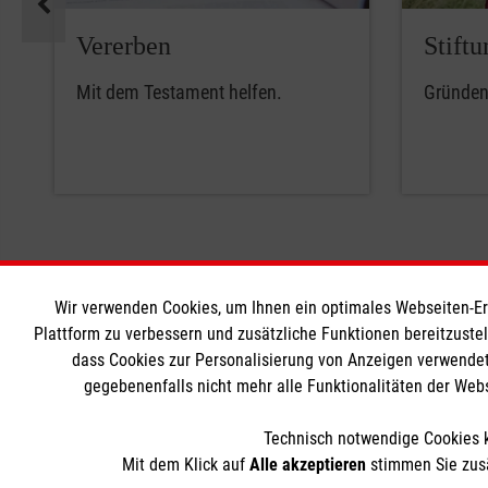
Vererben
Stiftu
Mit dem Testament helfen.
Gründen 
Wir verwenden Cookies, um Ihnen ein optimales Webseiten-Erle
Informationen
Die Malt
Plattform zu verbessern und zusätzliche Funktionen bereitzuste
dass Cookies zur Personalisierung von Anzeigen verwendet
gegebenenfalls nicht mehr alle Funktionalitäten der Web
Impressum
Malteser in
Datenschutz
Malteseror
Technisch notwendige Cookies k
Kontakt
Sharepoint
Mit dem Klick auf
Alle akzeptieren
stimmen Sie zusä