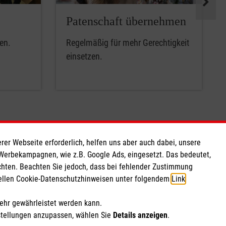
Patenschaft übernehmen
en.
Regelmäßig für mehr Gerechtigkeit
einsetzen.
rer Webseite erforderlich, helfen uns aber auch dabei, unsere
So finden Sie uns
 Werbekampagnen, wie z.B. Google Ads, eingesetzt. Das bedeutet,
chten. Beachten Sie jedoch, dass bei fehlender Zustimmung
ziellen Cookie-Datenschutzhinweisen unter folgendem
Link
.
 e.V.
Tückelhäuserstr. 13
220 16
97199 Ochsenfurt
mehr gewährleistet werden kann.
Telefon: 09331 984 98 37
stellungen anzupassen, wählen Sie
Details anzeigen
.