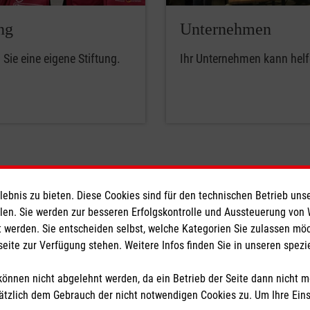
ng
Unternehmen
Sie eine eigene Stiftung.
Ihr Unternehmen kann helf
bnis zu bieten. Diese Cookies sind für den technischen Betrieb unse
eser
Spendenkonto
llen. Sie werden zur besseren Erfolgskontrolle und Aussteuerung von
 werden. Sie entscheiden selbst, welche Kategorien Sie zulassen mö
seite zur Verfügung stehen. Weitere Infos finden Sie in unseren spe
 Deutschland
Empfänger: Malteser Hilfsdienst
den
IBAN: DE27 3706 0120 1201 2
önnen nicht abgelehnt werden, da ein Betrieb der Seite dann nicht 
BIC: GENODED1PA7
tzlich dem Gebrauch der nicht notwendigen Cookies zu. Um Ihre Ein