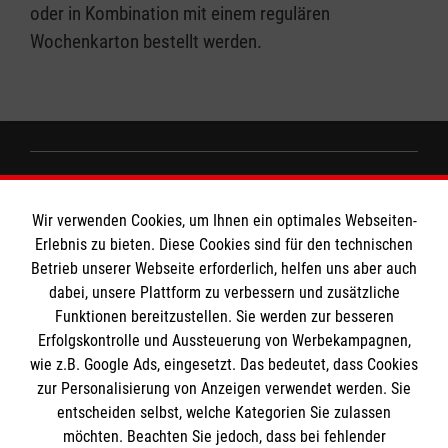
oder in Kombination mit einem regulären
Wochenkarton bestellt werden.
Informationen
Wir verwenden Cookies, um Ihnen ein optimales Webseiten-
Erlebnis zu bieten. Diese Cookies sind für den technischen
Impressum
Betrieb unserer Webseite erforderlich, helfen uns aber auch
dabei, unsere Plattform zu verbessern und zusätzliche
Datenschutz
Die Malteser
Funktionen bereitzustellen. Sie werden zur besseren
Kontakt
Erfolgskontrolle und Aussteuerung von Werbekampagnen,
wie z.B. Google Ads, eingesetzt. Das bedeutet, dass Cookies
Malteser in Deutschland
zur Personalisierung von Anzeigen verwendet werden. Sie
Malteserorden
Spendenkonto
entscheiden selbst, welche Kategorien Sie zulassen
Sharepoint
möchten. Beachten Sie jedoch, dass bei fehlender