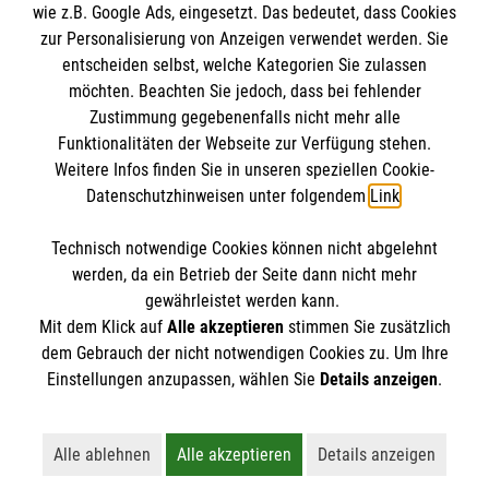
wie z.B. Google Ads, eingesetzt. Das bedeutet, dass Cookies
Datenschutz
Die Malteser
zur Personalisierung von Anzeigen verwendet werden. Sie
Kontakt
entscheiden selbst, welche Kategorien Sie zulassen
möchten. Beachten Sie jedoch, dass bei fehlender
Malteser in Deutschland
Zustimmung gegebenenfalls nicht mehr alle
Malteserorden
Funktionalitäten der Webseite zur Verfügung stehen.
Spendenkonto
Weitere Infos finden Sie in unseren speziellen Cookie-
Sharepoint
Datenschutzhinweisen unter folgendem
Link
.
Empfänger: Malteser Hilfsdienst e.V.
Technisch notwendige Cookies können nicht abgelehnt
IBAN: DE27 3706 0120 1201 2220 16
So finden Sie uns
werden, da ein Betrieb der Seite dann nicht mehr
BIC: GENODED1PA7
gewährleistet werden kann.
Mit dem Klick auf
Alle akzeptieren
stimmen Sie zusätzlich
Alte Schule
dem Gebrauch der nicht notwendigen Cookies zu. Um Ihre
Der Malteser Hilfsdienst e.V. ist als eingetragene
Einstellungen anzupassen, wählen Sie
Details anzeigen
.
Münnerstädter Str. 2
gemeinnützige Organisation von der Körperschaft- und
97720 Nüdlingen
Gewerbesteuer befreit.
Alle ablehnen
Alle akzeptieren
Details anzeigen
Lehnt alle nicht-essentiellen Cookies ab
Akzeptiert alle Cookies einschließl
Öffnet detaillie