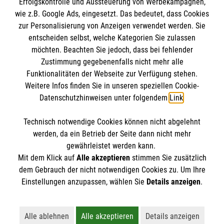
Erfolgskontrolle und Aussteuerung von Werbekampagnen,
Impressum
wie z.B. Google Ads, eingesetzt. Das bedeutet, dass Cookies
Datenschutz
Die Malteser
zur Personalisierung von Anzeigen verwendet werden. Sie
Barrierefreiheit
entscheiden selbst, welche Kategorien Sie zulassen
Kontakt
möchten. Beachten Sie jedoch, dass bei fehlender
Malteser in Deutschland
Zustimmung gegebenenfalls nicht mehr alle
Funktionalitäten der Webseite zur Verfügung stehen.
Malteserorden
Spendenkonto
Weitere Infos finden Sie in unseren speziellen Cookie-
Sharepoint
Datenschutzhinweisen unter folgendem
Link
.
Empfänger: Malteser Hilfsdienst e.V.
Technisch notwendige Cookies können nicht abgelehnt
IBAN: DE68 3706 0193 4006 4700 20
So finden Sie uns
werden, da ein Betrieb der Seite dann nicht mehr
BIC: GENODED 1PA7
gewährleistet werden kann.
Mit dem Klick auf
Alle akzeptieren
stimmen Sie zusätzlich
Am Hospital 19
dem Gebrauch der nicht notwendigen Cookies zu. Um Ihre
Der Malteser Hilfsdienst e.V. ist als eingetragene
Einstellungen anzupassen, wählen Sie
Details anzeigen
.
34560 Fritzlar
gemeinnützige Organisation von der Körperschaft- und
Telefon: 05622 99900
Gewerbesteuer befreit.
Alle ablehnen
Alle akzeptieren
Details anzeigen