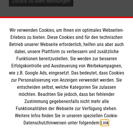
Zurück zu allen Meldungen
Wir verwenden Cookies, um Ihnen ein optimales Webseiten-
Erlebnis zu bieten. Diese Cookies sind für den technischen
Informationen
Betrieb unserer Webseite erforderlich, helfen uns aber auch
dabei, unsere Plattform zu verbessern und zusätzliche
Funktionen bereitzustellen. Sie werden zur besseren
Erfolgskontrolle und Aussteuerung von Werbekampagnen,
Impressum
wie z.B. Google Ads, eingesetzt. Das bedeutet, dass Cookies
Datenschutz
Die Malteser
zur Personalisierung von Anzeigen verwendet werden. Sie
Kontakt
entscheiden selbst, welche Kategorien Sie zulassen
Barrierefreiheit
möchten. Beachten Sie jedoch, dass bei fehlender
Malteser in Deutschland
Zustimmung gegebenenfalls nicht mehr alle
Malteserorden
Funktionalitäten der Webseite zur Verfügung stehen.
Spendenkonto
Weitere Infos finden Sie in unseren speziellen Cookie-
Sharepoint
Datenschutzhinweisen unter folgendem
Link
.
Empfänger: Malteser Hilfsdienst e.V.