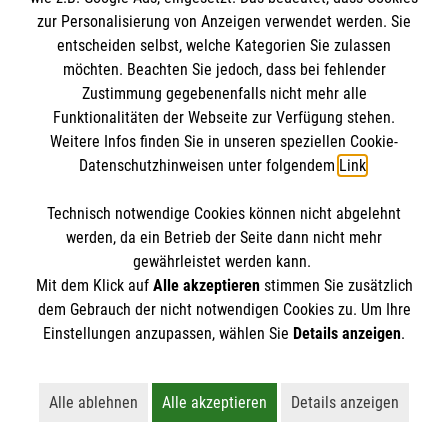
Datenschutz
Die Malteser
zur Personalisierung von Anzeigen verwendet werden. Sie
Kontakt
entscheiden selbst, welche Kategorien Sie zulassen
Barrierefreiheit
möchten. Beachten Sie jedoch, dass bei fehlender
Malteser in Deutschland
Zustimmung gegebenenfalls nicht mehr alle
Funktionalitäten der Webseite zur Verfügung stehen.
Malteserorden
Spendenkonto
Weitere Infos finden Sie in unseren speziellen Cookie-
Sharepoint
Datenschutzhinweisen unter folgendem
Link
.
Empfänger: Malteser Hilfsdienst e.V.
Technisch notwendige Cookies können nicht abgelehnt
Bank: PAX Bank für Kirche und Caritas eG
So finden Sie uns
werden, da ein Betrieb der Seite dann nicht mehr
IBAN: DE56 3706 0120 1201 2137 34
gewährleistet werden kann.
Mit dem Klick auf
Alle akzeptieren
stimmen Sie zusätzlich
BIC: GENODED1PA7
Am Industriepark 25
dem Gebrauch der nicht notwendigen Cookies zu. Um Ihre
Der Malteser Hilfsdienst e.V. ist als eingetragene
Einstellungen anzupassen, wählen Sie
Details anzeigen
.
84453 Mühldorf
gemeinnützige Organisation von der Körperschaft- und
Telefon: 08631 1848800
Gewerbesteuer befreit.
Email:
malteser.muehldorf@malteser.org
Alle ablehnen
Alle akzeptieren
Details anzeigen
Lehnt alle nicht-essentiellen Cookies ab
Akzeptiert alle Cookies einschließl
Öffnet detaillie