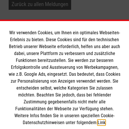
Zurück zu allen Meldungen
Wir verwenden Cookies, um Ihnen ein optimales Webseiten-
Erlebnis zu bieten. Diese Cookies sind für den technischen
Betrieb unserer Webseite erforderlich, helfen uns aber auch
Informationen
dabei, unsere Plattform zu verbessern und zusätzliche
Funktionen bereitzustellen. Sie werden zur besseren
Erfolgskontrolle und Aussteuerung von Werbekampagnen,
Impressum
wie z.B. Google Ads, eingesetzt. Das bedeutet, dass Cookies
Datenschutz
Die Malteser
zur Personalisierung von Anzeigen verwendet werden. Sie
Kontakt
entscheiden selbst, welche Kategorien Sie zulassen
Barrierefreiheit
möchten. Beachten Sie jedoch, dass bei fehlender
Malteser in Deutschland
Zustimmung gegebenenfalls nicht mehr alle
Funktionalitäten der Webseite zur Verfügung stehen.
Malteserorden
Spendenkonto
Weitere Infos finden Sie in unseren speziellen Cookie-
Sharepoint
Datenschutzhinweisen unter folgendem
Link
.