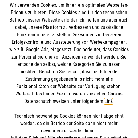
Wir verwenden Cookies, um Ihnen ein optimales Webseiten-
Erlebnis zu bieten. Diese Cookies sind für den technischen
Informationen
Betrieb unserer Webseite erforderlich, helfen uns aber auch
dabei, unsere Plattform zu verbessern und zusätzliche
Funktionen bereitzustellen. Sie werden zur besseren
Erfolgskontrolle und Aussteuerung von Werbekampagnen,
Impressum
wie z.B. Google Ads, eingesetzt. Das bedeutet, dass Cookies
Datenschutz
Die Malteser
zur Personalisierung von Anzeigen verwendet werden. Sie
Kontakt
entscheiden selbst, welche Kategorien Sie zulassen
Barrierefreiheit
möchten. Beachten Sie jedoch, dass bei fehlender
Malteser in Deutschland
Zustimmung gegebenenfalls nicht mehr alle
Malteserorden
Funktionalitäten der Webseite zur Verfügung stehen.
Spendenkonto
Weitere Infos finden Sie in unseren speziellen Cookie-
Sharepoint
Datenschutzhinweisen unter folgendem
Link
.
Empfänger: Malteser Hilfsdienst e.V.
Technisch notwendige Cookies können nicht abgelehnt
Bank: PAX Bank für Kirche und Caritas eG
So finden Sie uns
werden, da ein Betrieb der Seite dann nicht mehr
IBAN: DE56 3706 0120 1201 2137 34
gewährleistet werden kann.