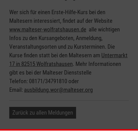
Wer sich für einen Erste-Hilfe-Kurs bei den
Maltesern interessiert, findet auf der Website
www.malteser-wolfratshausen.de
alle wichtigen
Infos zu den Kursangeboten, Anmeldung,
Veranstaltungsorten und zu Kursterminen. Die
Kurse finden statt bei den Maltesern am
Untermarkt
17 in 82515 Wolfratshausen
. Mehr Informationen
gibt es bei der Malteser Dienststelle
Telefon: 08171/34791810 oder
Email:
ausbildung.wor@malteser.org
Zurück zu allen Meldungen