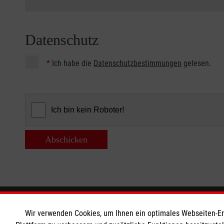
Datenschutz
*
Ich habe die
Datenschutzbestimmungen
gelesen.
Abschicken
Informationen
Die Malt
Wir verwenden Cookies, um Ihnen ein optimales Webseiten-Erle