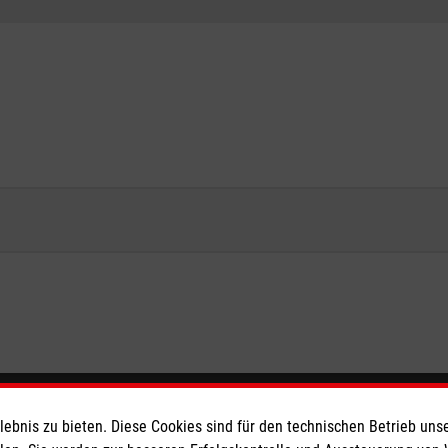
eser
Spendenkonto
bnis zu bieten. Diese Cookies sind für den technischen Betrieb unse