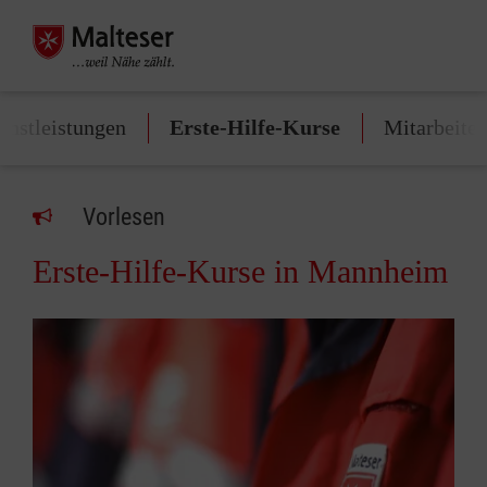
enstleistungen
Erste-Hilfe-Kurse
Mitarbeite
Vorlesen
Erste-Hilfe-Kurse in Mannheim