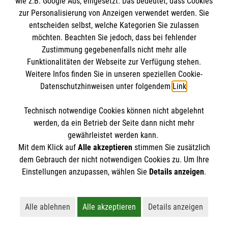
wie z.B. Google Ads, eingesetzt. Das bedeutet, dass Cookies
Datenschutz
Die Malteser
zur Personalisierung von Anzeigen verwendet werden. Sie
Kontakt
entscheiden selbst, welche Kategorien Sie zulassen
möchten. Beachten Sie jedoch, dass bei fehlender
Malteser in Deutschland
Zustimmung gegebenenfalls nicht mehr alle
Malteserorden
Funktionalitäten der Webseite zur Verfügung stehen.
Spendenkonto
Weitere Infos finden Sie in unseren speziellen Cookie-
Sharepoint
Datenschutzhinweisen unter folgendem
Link
.
Empfänger: Malteser Hilfsdienst e.V.
Technisch notwendige Cookies können nicht abgelehnt
IBAN: DE27 3706 0120 1201 2220 16
So finden Sie uns
werden, da ein Betrieb der Seite dann nicht mehr
BIC: GENODED1PA7
gewährleistet werden kann.
Mit dem Klick auf
Alle akzeptieren
stimmen Sie zusätzlich
Malteser Hilfsdienst e.V. und gGmbH
dem Gebrauch der nicht notwendigen Cookies zu. Um Ihre
Der Malteser Hilfsdienst e.V. ist als eingetragene
Einstellungen anzupassen, wählen Sie
Details anzeigen
.
Mainaustraße 45
gemeinnützige Organisation von der Körperschaft- und
97082 Würzburg
Gewerbesteuer befreit.
Alle ablehnen
Alle akzeptieren
Details anzeigen
Lehnt alle nicht-essentiellen Cookies ab
Akzeptiert alle Cookies einschließl
Öffnet detaillie