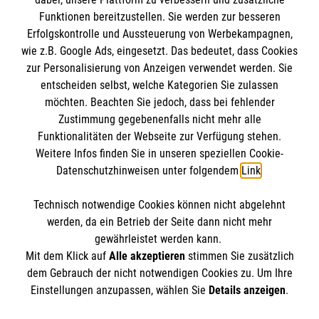
Funktionen bereitzustellen. Sie werden zur besseren
Erfolgskontrolle und Aussteuerung von Werbekampagnen,
Impressum
wie z.B. Google Ads, eingesetzt. Das bedeutet, dass Cookies
Datenschutz
Die Malteser
zur Personalisierung von Anzeigen verwendet werden. Sie
Barrierefreiheit
entscheiden selbst, welche Kategorien Sie zulassen
Kontakt
möchten. Beachten Sie jedoch, dass bei fehlender
Malteser in Deutschland
Zustimmung gegebenenfalls nicht mehr alle
Malteserorden
Funktionalitäten der Webseite zur Verfügung stehen.
Spendenkonto
Weitere Infos finden Sie in unseren speziellen Cookie-
Sharepoint
Datenschutzhinweisen unter folgendem
Link
.
Empfänger: Malteser Hilfsdienst e.V.
Technisch notwendige Cookies können nicht abgelehnt
IBAN: DE68 3706 0193 4006 4700 20
So finden Sie uns
werden, da ein Betrieb der Seite dann nicht mehr
BIC: GENODED 1PA7
gewährleistet werden kann.
Mit dem Klick auf
Alle akzeptieren
stimmen Sie zusätzlich
Alte Hofstr. 25a
dem Gebrauch der nicht notwendigen Cookies zu. Um Ihre
Der Malteser Hilfsdienst e.V. ist als eingetragene
Einstellungen anzupassen, wählen Sie
Details anzeigen
.
63584 Gründau-Lieblos
gemeinnützige Organisation von der Körperschaft- und
Telefon: 06051 929360