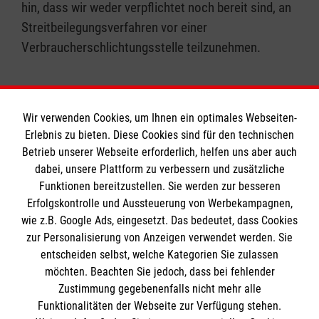
hin, dass wir weder verpflichtet noch bereit sind, an
Streitbeilegungsverfahren vor einer
Verbraucherschlichtungsstelle teilzunehmen.
Wir verwenden Cookies, um Ihnen ein optimales Webseiten-
Erlebnis zu bieten. Diese Cookies sind für den technischen
Informationen
Betrieb unserer Webseite erforderlich, helfen uns aber auch
dabei, unsere Plattform zu verbessern und zusätzliche
Funktionen bereitzustellen. Sie werden zur besseren
Erfolgskontrolle und Aussteuerung von Werbekampagnen,
Impressum
wie z.B. Google Ads, eingesetzt. Das bedeutet, dass Cookies
Datenschutz
Die Malteser
zur Personalisierung von Anzeigen verwendet werden. Sie
Barrierefreiheit
entscheiden selbst, welche Kategorien Sie zulassen
Kontakt
möchten. Beachten Sie jedoch, dass bei fehlender
Malteser in Deutschland
Zustimmung gegebenenfalls nicht mehr alle
Malteserorden
Funktionalitäten der Webseite zur Verfügung stehen.
Spendenkonto