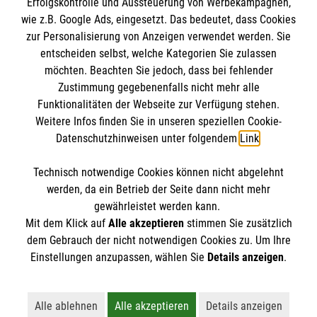
Erfolgskontrolle und Aussteuerung von Werbekampagnen,
Impressum
wie z.B. Google Ads, eingesetzt. Das bedeutet, dass Cookies
Datenschutz
Die Malteser
zur Personalisierung von Anzeigen verwendet werden. Sie
Barrierefreiheit
entscheiden selbst, welche Kategorien Sie zulassen
Kontakt
möchten. Beachten Sie jedoch, dass bei fehlender
Malteser in Deutschland
Zustimmung gegebenenfalls nicht mehr alle
Funktionalitäten der Webseite zur Verfügung stehen.
Malteserorden
Spendenkonto
Weitere Infos finden Sie in unseren speziellen Cookie-
Sharepoint
Datenschutzhinweisen unter folgendem
Link
.
Empfänger: Malteser Hilfsdienst e.V.
Technisch notwendige Cookies können nicht abgelehnt
IBAN: DE68 3706 0193 4006 4700 20
So finden Sie uns
werden, da ein Betrieb der Seite dann nicht mehr
BIC: GENODED 1PA7
gewährleistet werden kann.
Mit dem Klick auf
Alle akzeptieren
stimmen Sie zusätzlich
Alte Hofstr. 25a
dem Gebrauch der nicht notwendigen Cookies zu. Um Ihre
Der Malteser Hilfsdienst e.V. ist als eingetragene
Einstellungen anzupassen, wählen Sie
Details anzeigen
.
63584 Gründau-Lieblos
gemeinnützige Organisation von der Körperschaft- und
Telefon: 06051 929360
Gewerbesteuer befreit.
E-Mail:
Main-Kinzig-Kreis@malteser.org
Alle ablehnen
Alle akzeptieren
Details anzeigen