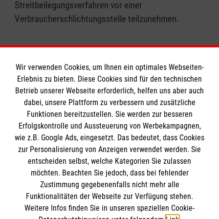
Streitbeilegungsverfahren vor einer
Verbraucherschlichtungsstelle teilzunehmen.
Wir verwenden Cookies, um Ihnen ein optimales Webseiten-
Erlebnis zu bieten. Diese Cookies sind für den technischen
Informationen
Betrieb unserer Webseite erforderlich, helfen uns aber auch
dabei, unsere Plattform zu verbessern und zusätzliche
Funktionen bereitzustellen. Sie werden zur besseren
Erfolgskontrolle und Aussteuerung von Werbekampagnen,
Impressum
wie z.B. Google Ads, eingesetzt. Das bedeutet, dass Cookies
Datenschutz
Die Malteser
zur Personalisierung von Anzeigen verwendet werden. Sie
Kontakt
entscheiden selbst, welche Kategorien Sie zulassen
möchten. Beachten Sie jedoch, dass bei fehlender
Malteser in Deutschland
Zustimmung gegebenenfalls nicht mehr alle
Malteserorden
Funktionalitäten der Webseite zur Verfügung stehen.
Spendenkonto
Weitere Infos finden Sie in unseren speziellen Cookie-
Sharepoint